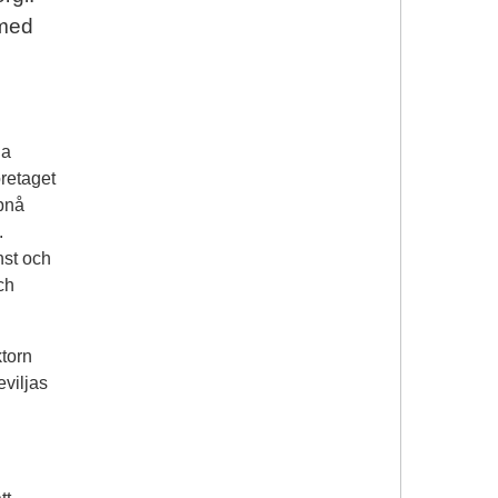
 med
ga
öretaget
pnå
.
nst och
ch
torn
eviljas