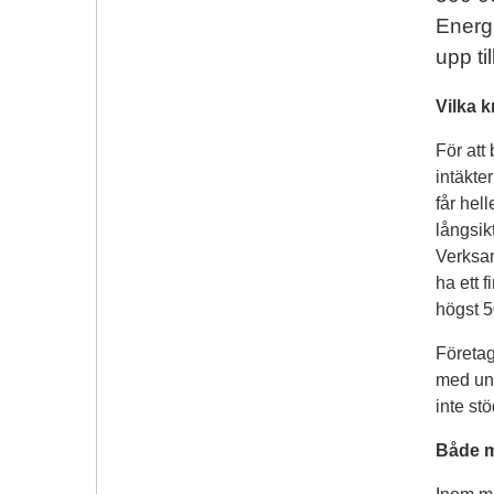
Energi
upp ti
Vilka k
För att
intäkte
får he
långsik
Verksam
ha ett 
högst 5
Företag
med und
inte stö
Både m