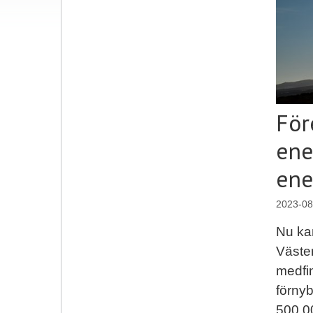
För
ene
ene
2023-08
Nu ka
Väste
medfi
förnyb
500 00