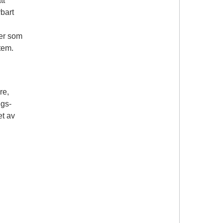
tt
ybart
ler som
tem.
re,
ggs-
et av