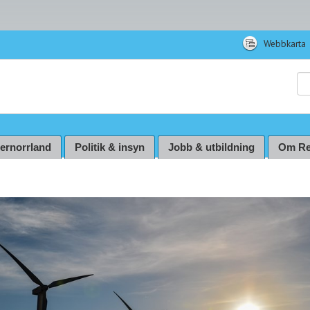
Webbkarta
Sö
ternorrland
Politik & insyn
Jobb & utbildning
Om Re