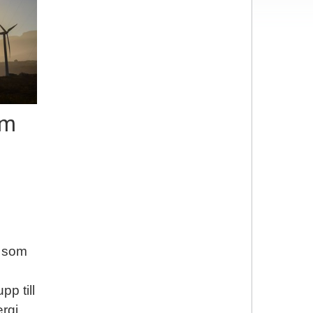
om
d som
p till
rgi.