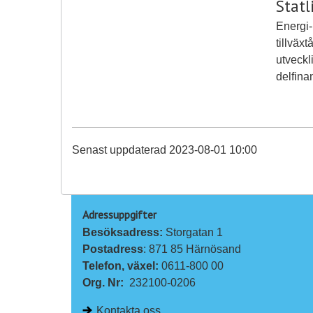
Stat
Energi-
tillväx
utveckl
delfina
Senast uppdaterad 2023-08-01 10:00
Adressuppgifter
Besöksadress: 
Storgatan 1
Postadress
: 871 85 Härnösand
Telefon, växel: 
0611-800 00
Org. Nr:
232100-0206
Kontakta oss