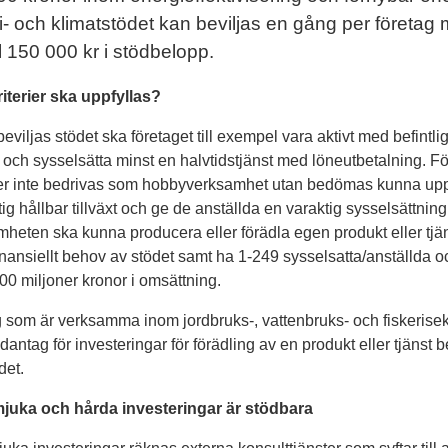
- och klimatstödet kan beviljas en gång per företag
ll 150 000 kr i stödbelopp.
riterier ska uppfyllas?
 beviljas stödet ska företaget till exempel vara aktivt med befintli
r och sysselsätta minst en halvtidstjänst med löneutbetalning. F
ller inte bedrivas som hobbyverksamhet utan bedömas kunna up
tig hållbar tillväxt och ge de anställda en varaktig sysselsättning
heten ska kunna producera eller förädla egen produkt eller tjä
finansiellt behov av stödet samt ha 1-249 sysselsatta/anställda o
00 miljoner kronor i omsättning.
 som är verksamma inom jordbruks-, vattenbruks- och fiskerisek
antag för investeringar för förädling av en produkt eller tjänst b
det.
juka och hårda investeringar är stödbara