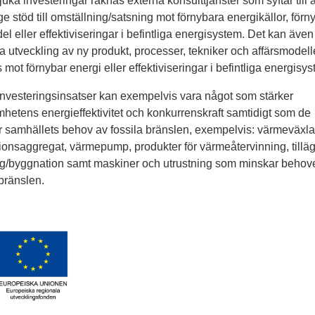
uka investeringar räknas externa konsulttjänster som syftar till a
ge stöd till omställning/satsning mot förnybara energikällor, förn
el eller effektiviseringar i befintliga energisystem. Det kan även
ta utveckling av ny produkt, processer, tekniker och affärsmodel
 mot förnybar energi eller effektiviseringar i befintliga energisys
nvesteringsinsatser kan exempelvis vara något som stärker
hetens energieffektivitet och konkurrenskraft samtidigt som de
 samhällets behov av fossila bränslen, exempelvis: värmeväxla
tionsaggregat, värmepump, produkter för värmeåtervinning, tillä
ng/byggnation samt maskiner och utrustning som minskar behov
 bränslen.