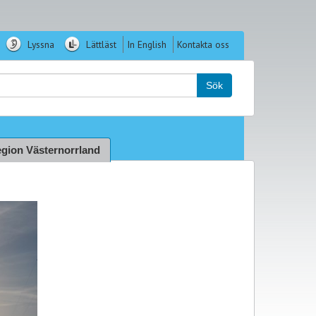
Lyssna
Lättläst
In English
Kontakta oss
k:
Sök
gion Västernorrland