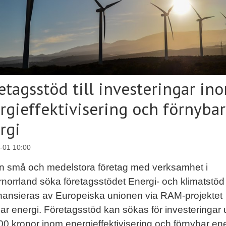
etagsstöd till investeringar in
rgieffektivisering och förnybar
rgi
-01 10:00
n små och medelstora företag med verksamhet i
rnorrland söka företagsstödet Energi- och klimatstö
nansieras av Europeiska unionen via RAM-projektet
ar energi. Företagsstöd kan sökas för investeringar up
0 kronor inom energieffektivisering och förnybar ene