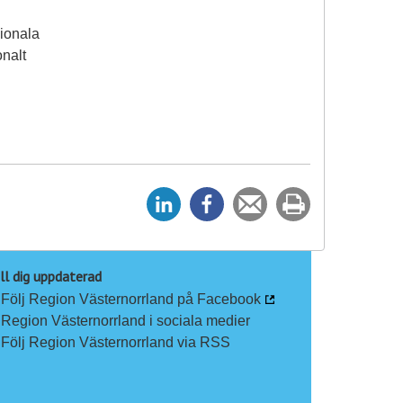
gionala
onalt
D
D
Tipsa
Skriv
e
e
en
ut
l
l
vän
a
a
ll dig uppdaterad
Följ Region Västernorrland på Facebook
p
p
Region Västernorrland i sociala medier
å
å
Följ Region Västernorrland via RSS
L
F
i
a
n
c