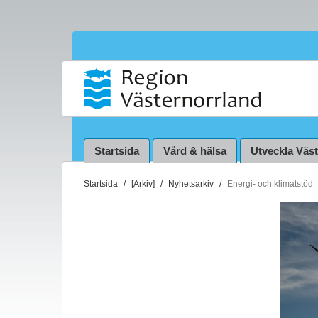
Startsida
Vård & hälsa
Utveckla Väs
D
Startsida
[Arkiv]
Nyhetsarkiv
Energi- och klimatstöd
u
ä
r
h
ä
r
: