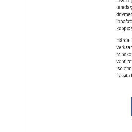
Inom mj
utreda/
drivmed
innefat
kopplas
Hårda i
verksam
minskar
ventila
isoleri
fossila