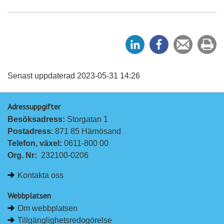
D
D
Tipsa
Sk
e
e
en
ut
l
l
vän
a
a
Senast uppdaterad 2023-05-31 14:26
p
p
Adressuppgifter
å
å
Besöksadress: 
Storgatan 1
L
F
Postadress
: 871 85 Härnösand
i
a
Telefon, växel: 
0611-800 00
n
c
Org. Nr:
232100-0206
k
e
e
b
Kontakta oss
d
o
I
o
Webbplatsen
n
k
Om webbplatsen
Tillgänglighetsredogörelse