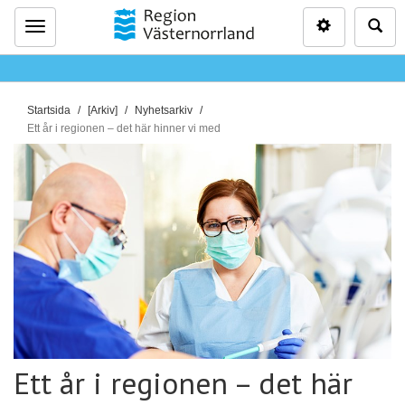
Inställninga
Sö
Meny
D
Startsida
[Arkiv]
Nyhetsarkiv
u
Ett år i regionen – det här hinner vi med
ä
r
h
ä
r
:
Ett år i regionen – det här