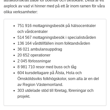
attraktionskraft både för boende och besökare. Detta är ett
axplock av vad vi hinner med på ett år inom ramen för våra
olika verksamheter:
751 916 mottagningsbesök på hälsocentraler
och vårdcentraler
514 567 mottagningsbesök i specialistvården
136 164 vårdtillfällen inom folktandvården
36 021 ambulansuppdrag
20 652 operationer
2 045 förlossningar
8 981 710 resor med buss och tåg
604 kursdeltagare på Ålsta, Hola och
Örnsköldsviks folkhögskolor, som alla är en del
av Region Västernorrland.
303 utdelade stöd till företag, föreningar och
projekt.