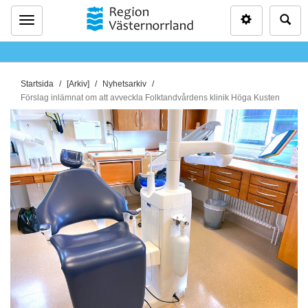
Inställninga
Sö
Meny
D
Startsida
[Arkiv]
Nyhetsarkiv
u
Förslag inlämnat om att avveckla Folktandvårdens klinik Höga Kusten
ä
r
h
ä
r
: