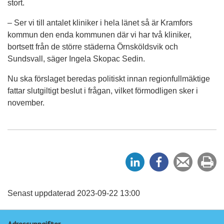
stort.
– Ser vi till antalet kliniker i hela länet så är Kramfors
kommun den enda kommunen där vi har två kliniker,
bortsett från de större städerna Örnsköldsvik och
Sundsvall, säger Ingela Skopac Sedin.
Nu ska förslaget beredas politiskt innan regionfullmäktige
fattar slutgiltigt beslut i frågan, vilket förmodligen sker i
november.
D
D
Tipsa
Sk
e
e
en
ut
l
l
vän
a
a
Senast uppdaterad 2023-09-22 13:00
p
p
Adressuppgifter