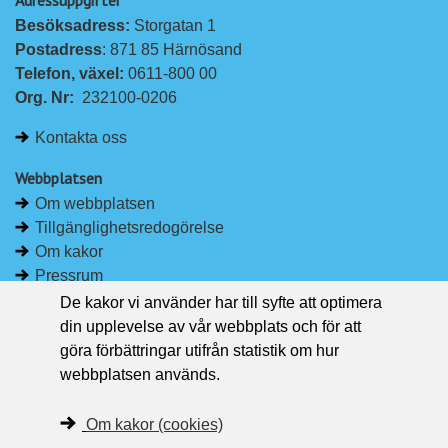
å
å
Besöksadress: 
Storgatan 1
L
F
Postadress
: 871 85 Härnösand
i
a
Telefon, växel: 
0611-800 00
n
c
Org. Nr:
232100-0206
k
e
e
b
Kontakta oss
d
o
I
o
Webbplatsen
n
k
Om webbplatsen
Tillgänglighetsredogörelse
Om kakor
Pressrum
De kakor vi använder har till syfte att optimera
Håll dig uppdaterad
din upplevelse av vår webbplats och för att
Följ Region Västernorrland på Facebook
göra förbättringar utifrån statistik om hur
Region Västernorrland i sociala medier
webbplatsen används.
Följ Region Västernorrland via RSS
Om kakor (cookies)