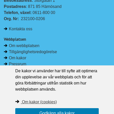
Besöksadress: 
Storgatan 1
L
F
Postadress
: 871 85 Härnösand
i
a
Telefon, växel: 
0611-800 00
n
c
Org. Nr:
232100-0206
k
e
e
b
Kontakta oss
d
o
I
o
Webbplatsen
n
k
Om webbplatsen
Tillgänglighetsredogörelse
Om kakor
Pressrum
De kakor vi använder har till syfte att optimera
Håll dig uppdaterad
din upplevelse av vår webbplats och för att
Följ Region Västernorrland på Facebook
göra förbättringar utifrån statistik om hur
Region Västernorrland i sociala medier
webbplatsen används.
Följ Region Västernorrland via RSS
Om kakor (cookies)
Godkänn alla kakor