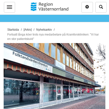
Inställninga
Sö
Meny
D
Startsida
[Arkiv]
Nyhetsarkiv
u
Fortsatt långa köer trots nya medarbetare på Kramforskliniken: ”Vi har
en stor patientskuld”
ä
r
h
ä
r
: