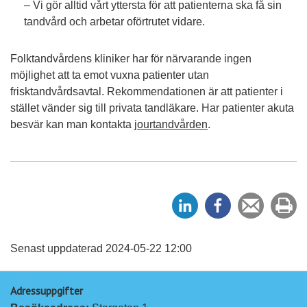
– Vi gör alltid vårt yttersta för att patienterna ska få sin
tandvård och arbetar oförtrutet vidare.
Folktandvårdens kliniker har för närvarande ingen
möjlighet att ta emot vuxna patienter utan
frisktandvårdsavtal. Rekommendationen är att patienter i
stället vänder sig till privata tandläkare. Har patienter akuta
besvär kan man kontakta
jourtandvården
.
D
D
Tipsa
Sk
e
e
en
ut
l
l
vän
a
a
Senast uppdaterad 2024-05-22 12:00
p
p
Adressuppgifter
å
å