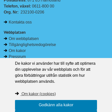
Postadress
: 871 85 Härnösand
i
a
Telefon, växel: 
0611-800 00
n
c
Org. Nr:
232100-0206
k
e
e
b
Kontakta oss
d
o
I
o
Webbplatsen
n
k
Om webbplatsen
Tillgänglighetsredogörelse
Om kakor
Pressrum
De kakor vi använder har till syfte att optimera
Håll dig uppdaterad
din upplevelse av vår webbplats och för att
Följ Region Västernorrland på Facebook
göra förbättringar utifrån statistik om hur
Region Västernorrland i sociala medier
webbplatsen används.
Följ Region Västernorrland via RSS
Om kakor (cookies)
Godkänn alla kakor