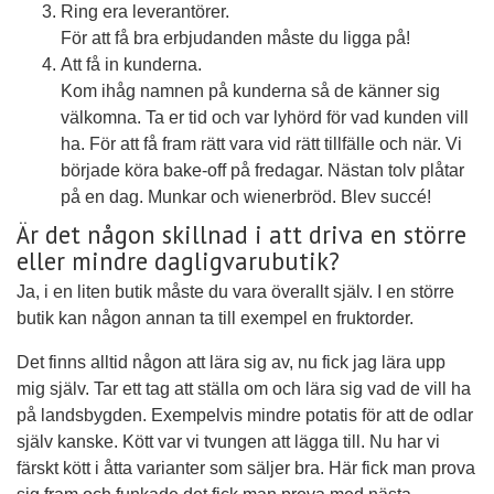
Ring era leverantörer.
För att få bra erbjudanden måste du ligga på!
Att få in kunderna.
Kom ihåg namnen på kunderna så de känner sig
välkomna. Ta er tid och var lyhörd för vad kunden vill
ha. För att få fram rätt vara vid rätt tillfälle och när. Vi
började köra bake-off på fredagar. Nästan tolv plåtar
på en dag. Munkar och wienerbröd. Blev succé!
Är det någon skillnad i att driva en större
eller mindre dagligvarubutik?
Ja, i en liten butik måste du vara överallt själv. I en större
butik kan någon annan ta till exempel en fruktorder.
Det finns alltid någon att lära sig av, nu fick jag lära upp
mig själv. Tar ett tag att ställa om och lära sig vad de vill ha
på landsbygden. Exempelvis mindre potatis för att de odlar
själv kanske. Kött var vi tvungen att lägga till. Nu har vi
färskt kött i åtta varianter som säljer bra. Här fick man prova