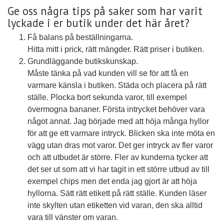
Ge oss några tips på saker som har varit
lyckade i er butik under det här året?
Få balans på beställningarna.
Hitta mitt i prick, rätt mängder. Rätt priser i butiken.
Grundläggande butikskunskap.
Måste tänka på vad kunden vill se för att få en
varmare känsla i butiken. Städa och placera på rätt
ställe. Plocka bort sekunda varor, till exempel
övermogna bananer. Första intrycket behöver vara
något annat. Jag började med att höja många hyllor
för att ge ett varmare intryck. Blicken ska inte möta en
vägg utan dras mot varor. Det ger intryck av fler varor
och att utbudet är större. Fler av kunderna tycker att
det ser ut som att vi har tagit in ett större utbud av till
exempel chips men det enda jag gjort är att höja
hyllorna. Sätt rätt etikett på rätt ställe. Kunden läser
inte skylten utan etiketten vid varan, den ska alltid
vara till vänster om varan.