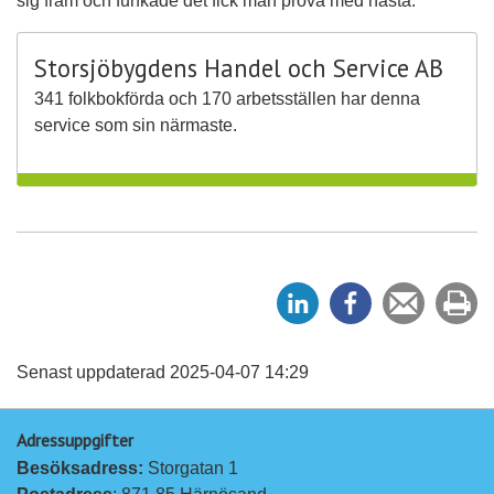
sig fram och funkade det fick man prova med nästa.
Storsjöbygdens Handel och Service AB
341 folkbokförda och 170 arbetsställen har denna
service som sin närmaste.
D
D
Tipsa
Sk
e
e
en
ut
l
l
vän
a
a
Senast uppdaterad 2025-04-07 14:29
p
p
Adressuppgifter
å
å
Besöksadress: 
Storgatan 1
L
F