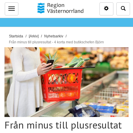
Inställninga
Sö
Meny
D
Startsida
[Arkiv]
Nyhetsarkiv
u
Från minus till plusresultat - 4 korta med butikschefen Björn
ä
r
h
ä
r
:
Från minus till plusresultat