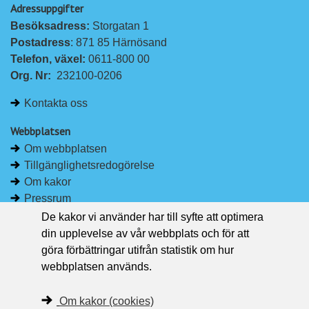
Adressuppgifter
å
å
Besöksadress: 
Storgatan 1
L
F
Postadress
: 871 85 Härnösand
i
a
Telefon, växel: 
0611-800 00
n
c
Org. Nr:
232100-0206
k
e
e
b
Kontakta oss
d
o
I
o
Webbplatsen
n
k
Om webbplatsen
Tillgänglighetsredogörelse
Om kakor
Pressrum
De kakor vi använder har till syfte att optimera
Håll dig uppdaterad
din upplevelse av vår webbplats och för att
Följ Region Västernorrland på Facebook
göra förbättringar utifrån statistik om hur
Region Västernorrland i sociala medier
webbplatsen används.
Följ Region Västernorrland via RSS
Om kakor (cookies)