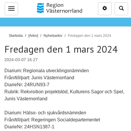
Inställninga
Sö
Meny
D
Startsida
[Arkiv]
Nyhetsarkiv
Fredagen den 1 mars 2024
u
Fredagen den 1 mars 2024
ä
r
2024-03-07 16:27
h
ä
Diarium: Regionala utvecklingsnämnden
r
Från/till/part: Junis Västernorrland
:
DiarieNr: 24RUN93-7
Rubrik: Rekvisition projektstöd, Kulturens Sagor och Spel,
Junis Västernorrland
Diarium: Hälso- och sjukvårdsnämnden
Från/till/part: Regeringen Socialdepartementet
DiarieNr: 24HSN1387-1