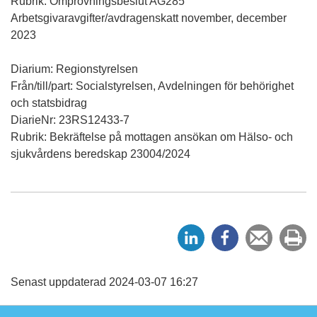
Rubrik: Omprövningsbeslut AG285
Arbetsgivaravgifter/avdragenskatt november, december
2023
Diarium: Regionstyrelsen
Från/till/part: Socialstyrelsen, Avdelningen för behörighet
och statsbidrag
DiarieNr: 23RS12433-7
Rubrik: Bekräftelse på mottagen ansökan om Hälso- och
sjukvårdens beredskap 23004/2024
D
D
Tipsa
Sk
e
e
en
ut
l
l
vän
a
a
Senast uppdaterad 2024-03-07 16:27
p
p