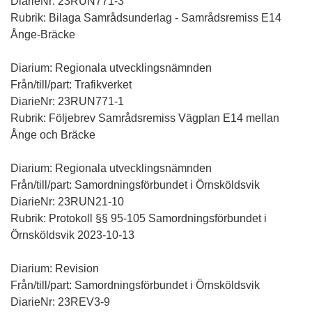
DiarieNr: 23RUN771-3
Rubrik: Bilaga Samrådsunderlag - Samrådsremiss E14
Ånge-Bräcke
Diarium: Regionala utvecklingsnämnden
Från/till/part: Trafikverket
DiarieNr: 23RUN771-1
Rubrik: Följebrev Samrådsremiss Vägplan E14 mellan
Ånge och Bräcke
Diarium: Regionala utvecklingsnämnden
Från/till/part: Samordningsförbundet i Örnsköldsvik
DiarieNr: 23RUN21-10
Rubrik: Protokoll §§ 95-105 Samordningsförbundet i
Örnsköldsvik 2023-10-13
Diarium: Revision
Från/till/part: Samordningsförbundet i Örnsköldsvik
DiarieNr: 23REV3-9