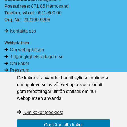
L
F
Postadress
: 871 85 Härnösand
i
a
Telefon, växel: 
0611-800 00
n
c
Org. Nr:
232100-0206
k
e
e
b
Kontakta oss
d
o
I
o
Webbplatsen
n
k
Om webbplatsen
Tillgänglighetsredogörelse
Om kakor
Pressrum
De kakor vi använder har till syfte att optimera
Håll dig uppdaterad
din upplevelse av vår webbplats och för att
Följ Region Västernorrland på Facebook
göra förbättringar utifrån statistik om hur
Region Västernorrland i sociala medier
webbplatsen används.
Följ Region Västernorrland via RSS
Om kakor (cookies)
Godkänn alla kakor