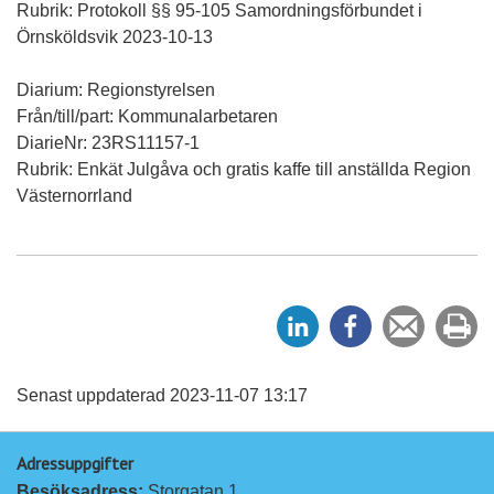
Rubrik: Protokoll §§ 95-105 Samordningsförbundet i
Örnsköldsvik 2023-10-13
Diarium: Regionstyrelsen
Från/till/part: Kommunalarbetaren
DiarieNr: 23RS11157-1
Rubrik: Enkät Julgåva och gratis kaffe till anställda Region
Västernorrland
D
D
Tipsa
Sk
e
e
en
ut
l
l
vän
a
a
Senast uppdaterad 2023-11-07 13:17
p
p
Adressuppgifter
å
å
Besöksadress: 
Storgatan 1