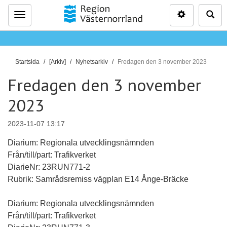
Inställninga
Sö
Meny
D
Startsida
[Arkiv]
Nyhetsarkiv
Fredagen den 3 november 2023
u
Fredagen den 3 november
ä
r
2023
h
ä
2023-11-07 13:17
r
Diarium: Regionala utvecklingsnämnden
:
Från/till/part: Trafikverket
DiarieNr: 23RUN771-2
Rubrik: Samrådsremiss vägplan E14 Ånge-Bräcke
Diarium: Regionala utvecklingsnämnden
Från/till/part: Trafikverket