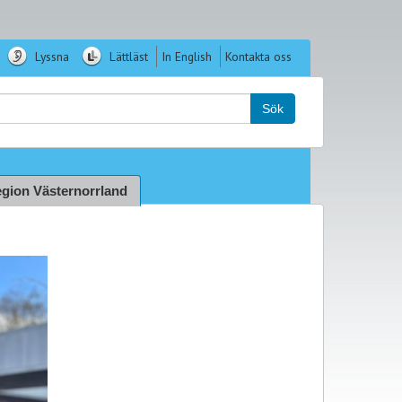
Lyssna
Lättläst
In English
Kontakta oss
k:
Sök
gion Västernorrland