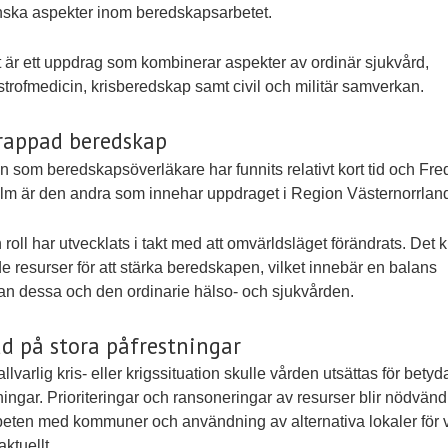
ska aspekter inom beredskapsarbetet.
t är ett uppdrag som kombinerar aspekter av ordinär sjukvård,
strofmedicin, krisberedskap samt civil och militär samverkan.
rappad beredskap
n som beredskapsöverläkare har funnits relativt kort tid och Fre
m är den andra som innehar uppdraget i Region Västernorrlan
n roll har utvecklats i takt med att omvärldsläget förändrats. Det 
e resurser för att stärka beredskapen, vilket innebär en balans
an dessa och den ordinarie hälso- och sjukvården.
d på stora påfrestningar
allvarlig kris- eller krigssituation skulle vården utsättas för bety
ningar. Prioriteringar och ransoneringar av resurser blir nödvänd
ten med kommuner och användning av alternativa lokaler för 
aktuellt.