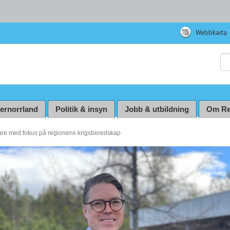
Webbkarta
Sö
ternorrland
Politik & insyn
Jobb & utbildning
Om Re
are med fokus på regionens krigsberedskap