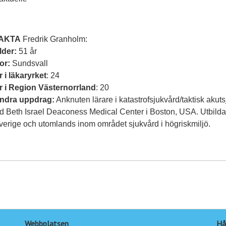
AKTA
Fredrik Granholm:
lder:
51 år
or:
Sundsvall
r i läkaryrket
: 24
r i Region Västernorrland
: 20
ndra uppdrag:
Anknuten lärare i katastrofsjukvård/taktisk akut
id Beth Israel Deaconess Medical Center i Boston, USA. Utbildar
verige och utomlands inom området sjukvård i högriskmiljö.
Webbplatsen
Hå