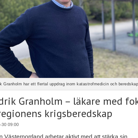
ik Granholm har ett flertal uppdrag inom katastrofmedicin och beredskap
drik Granholm – läkare med fo
regionens krigsberedskap
-30 09:00
 Västernorrland arbetar aktivt med att stärka sin