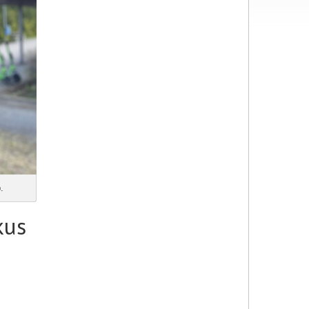
.
kus