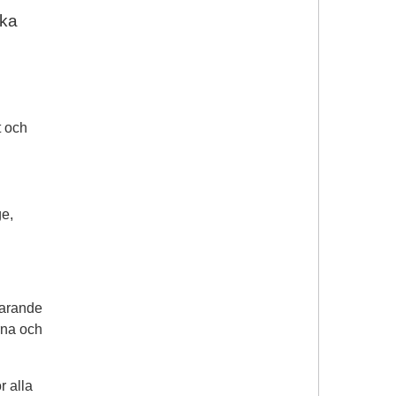
ska
t och
ge,
varande
rna och
r alla