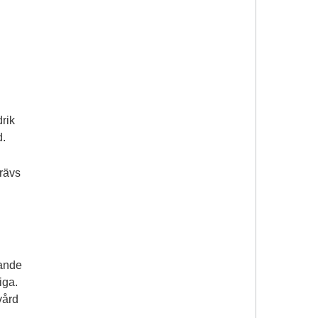
drik
d.
krävs
dande
iga.
vård