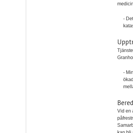
medicin
- De
kata
Uppt
Tjänste
Granhol
- Mi
ökad
mell
Bered
Vid en 
påfrest
Samarbe
kan bli 