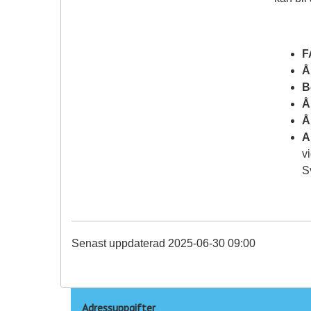
F
Å
B
Å
Å
A
v
S
Senast uppdaterad 2025-06-30 09:00
Adressuppgifter