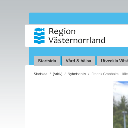
Startsida
Vård & hälsa
Utveckla Väs
D
Startsida
[Arkiv]
Nyhetsarkiv
Fredrik Granholm – läk
u
ä
r
h
ä
r
: