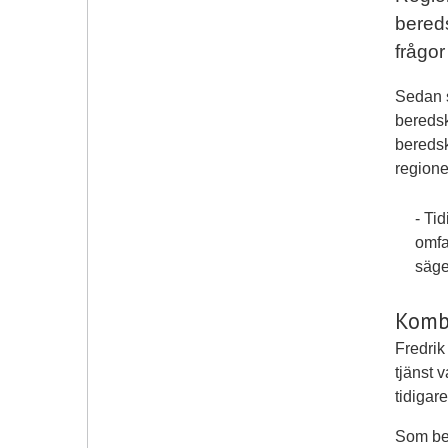
bereds
frågo
Sedan s
beredsk
beredsk
regione
- Ti
omfa
säge
Kombi
Fredrik
tjänst 
tidigar
Som ber