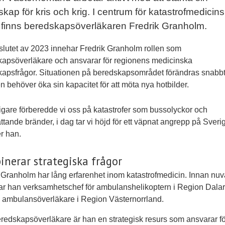
kap för kris och krig. I centrum för katastrofmedicin
r finns beredskapsöverläkaren Fredrik Granholm.
lutet av 2023 innehar Fredrik Granholm rollen som
apsöverläkare och ansvarar för regionens medicinska
apsfrågor. Situationen på beredskapsområdet förändras snabb
n behöver öka sin kapacitet för att möta nya hotbilder.
digare förberedde vi oss på katastrofer som bussolyckor och
ttande bränder, i dag tar vi höjd för ett väpnat angrepp på Sveri
r han.
nerar strategiska frågor
 Granholm har lång erfarenhet inom katastrofmedicin. Innan nu
var han verksamhetschef för ambulanshelikoptern i Region Dala
e ambulansöverläkare i Region Västernorrland.
edskapsöverläkare är han en strategisk resurs som ansvarar fö