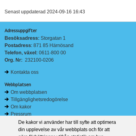
l
l
vän
a
a
Senast uppdaterad 2024-09-16 16:43
p
p
Adressuppgifter
å
å
Besöksadress: 
Storgatan 1
L
F
Postadress
: 871 85 Härnösand
i
a
Telefon, växel: 
0611-800 00
n
c
Org. Nr:
232100-0206
k
e
e
b
Kontakta oss
d
o
I
o
Webbplatsen
n
k
Om webbplatsen
Tillgänglighetsredogörelse
Om kakor
Pressrum
De kakor vi använder har till syfte att optimera
Håll dig uppdaterad
din upplevelse av vår webbplats och för att
Följ Region Västernorrland på Facebook