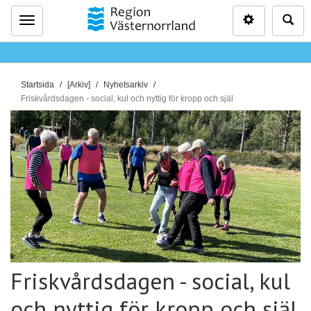
Inställninga
Sö
Meny
D
Startsida
[Arkiv]
Nyhetsarkiv
u
Friskvårdsdagen - social, kul och nyttig för kropp och själ
ä
r
h
ä
r
:
Friskvårdsdagen - social, kul
och nyttig för kropp och själ