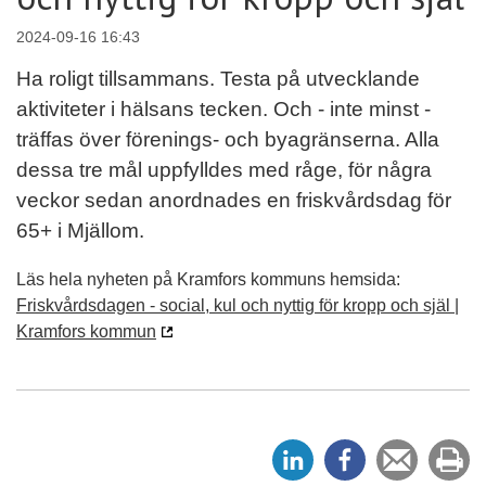
2024-09-16 16:43
Ha roligt tillsammans. Testa på utvecklande
aktiviteter i hälsans tecken. Och - inte minst -
träffas över förenings- och byagränserna. Alla
dessa tre mål uppfylldes med råge, för några
veckor sedan anordnades en friskvårdsdag för
65+ i Mjällom.
Läs hela nyheten på Kramfors kommuns hemsida:
Friskvårdsdagen - social, kul och nyttig för kropp och själ |
Kramfors kommun
D
D
Tipsa
Sk
e
e
en
ut