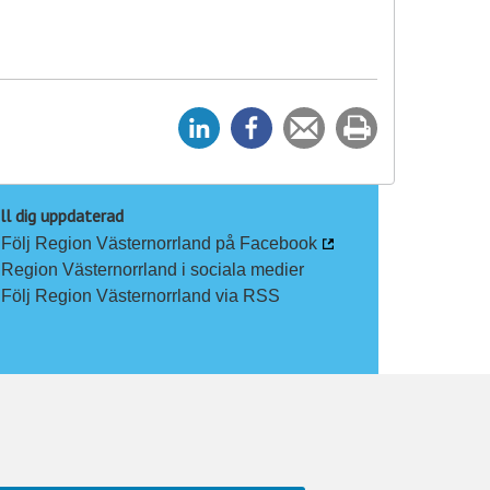
D
D
Tipsa
Skriv
e
e
en
ut
l
l
vän
a
a
ll dig uppdaterad
Följ Region Västernorrland på Facebook
p
p
Region Västernorrland i sociala medier
å
å
Följ Region Västernorrland via RSS
L
F
i
a
n
c
k
e
e
b
d
o
I
o
n
k