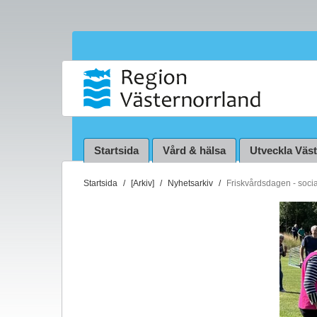
Startsida
Vård & hälsa
Utveckla Väs
D
Startsida
[Arkiv]
Nyhetsarkiv
Friskvårdsdagen - social
u
ä
r
h
ä
r
: