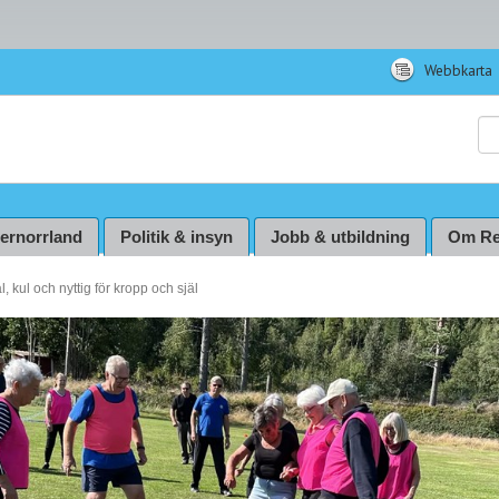
Webbkarta
Sö
ternorrland
Politik & insyn
Jobb & utbildning
Om Re
, kul och nyttig för kropp och själ