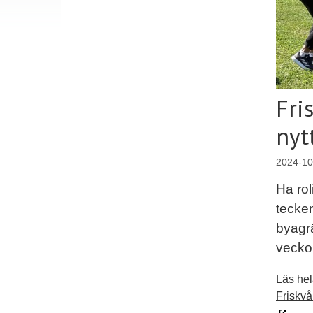
Fri
nyt
2024-10
Ha rol
tecken
byagrä
vecko
Läs he
Friskvå