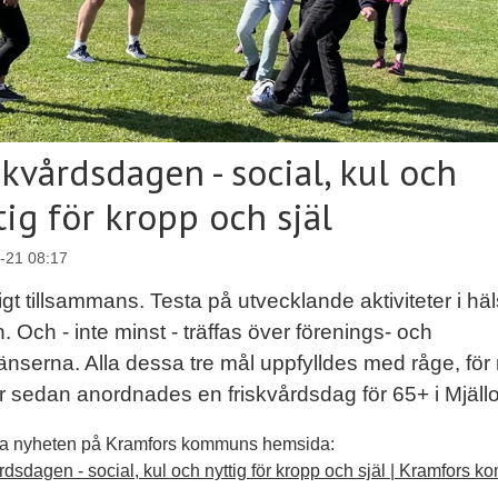
skvårdsdagen - social, kul och
tig för kropp och själ
-21 08:17
igt tillsammans. Testa på utvecklande aktiviteter i hä
. Och - inte minst - träffas över förenings- och
nserna. Alla dessa tre mål uppfylldes med råge, för
r sedan anordnades en friskvårdsdag för 65+ i Mjäll
la nyheten på Kramfors kommuns hemsida:
rdsdagen - social, kul och nyttig för kropp och själ | Kramfors 