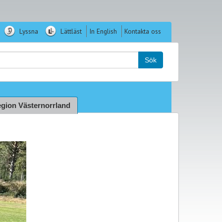
Lyssna
Lättläst
In English
Kontakta oss
k:
Sök
gion Västernorrland