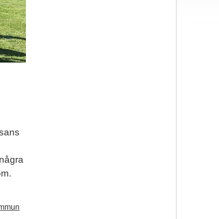
lsans
 några
om.
kommun