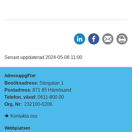
D
D
Tipsa
Sk
e
e
en
ut
l
l
vän
a
a
Senast uppdaterad 2024-05-08 11:00
p
p
Adressuppgifter
å
å
Besöksadress: 
Storgatan 1
L
F
Postadress
: 871 85 Härnösand
i
a
Telefon, växel: 
0611-800 00
n
c
Org. Nr:
232100-0206
k
e
e
b
Kontakta oss
d
o
I
o
Webbplatsen