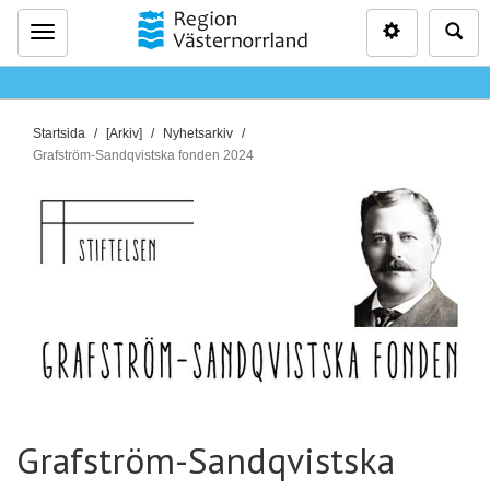
Inställninga
Sö
Meny
D
Startsida
[Arkiv]
Nyhetsarkiv
u
Grafström-Sandqvistska fonden 2024
ä
r
h
ä
r
:
Grafström-Sandqvistska