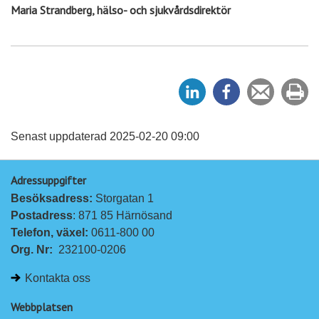
Maria Strandberg, hälso- och sjukvårdsdirektör
D
D
Tipsa
Sk
e
e
en
ut
l
l
vän
a
a
Senast uppdaterad 2025-02-20 09:00
p
p
Adressuppgifter
å
å
Besöksadress: 
Storgatan 1
L
F
Postadress
: 871 85 Härnösand
i
a
Telefon, växel: 
0611-800 00
n
c
Org. Nr:
232100-0206
k
e
e
b
Kontakta oss
d
o
I
o
Webbplatsen