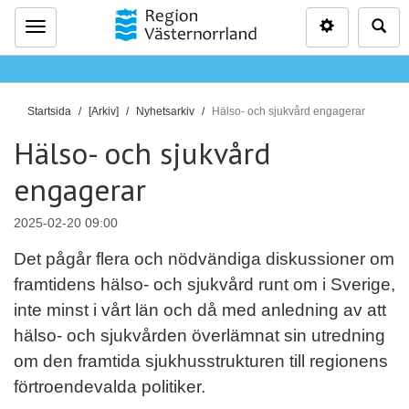
Inställninga
Sö
Meny
D
Startsida
[Arkiv]
Nyhetsarkiv
Hälso- och sjukvård engagerar
u
Hälso- och sjukvård
ä
r
engagerar
h
ä
2025-02-20 09:00
r
Det pågår flera och nödvändiga diskussioner om
:
framtidens hälso- och sjukvård runt om i Sverige,
inte minst i vårt län och då med anledning av att
hälso- och sjukvården överlämnat sin utredning
om den framtida sjukhusstrukturen till regionens
förtroendevalda politiker.