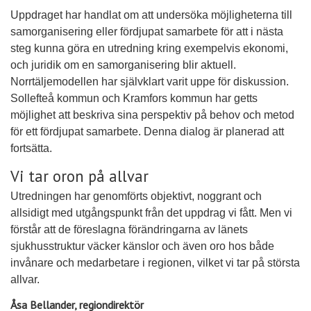
Uppdraget har handlat om att undersöka möjligheterna till
samorganisering eller fördjupat samarbete för att i nästa
steg kunna göra en utredning kring exempelvis ekonomi,
och juridik om en samorganisering blir aktuell.
Norrtäljemodellen har självklart varit uppe för diskussion.
Sollefteå kommun och Kramfors kommun har getts
möjlighet att beskriva sina perspektiv på behov och metod
för ett fördjupat samarbete. Denna dialog är planerad att
fortsätta.
Vi tar oron på allvar
Utredningen har genomförts objektivt, noggrant och
allsidigt med utgångspunkt från det uppdrag vi fått. Men vi
förstår att de föreslagna förändringarna av länets
sjukhusstruktur väcker känslor och även oro hos både
invånare och medarbetare i regionen, vilket vi tar på största
allvar.
Åsa Bellander, regiondirektör