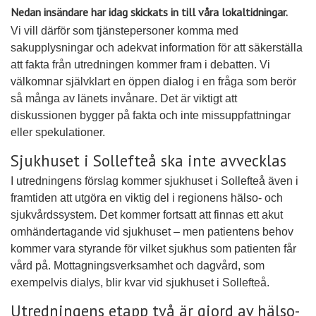
Nedan insändare har idag skickats in till våra lokaltidningar.
Vi vill därför som tjänstepersoner komma med
sakupplysningar och adekvat information för att säkerställa
att fakta från utredningen kommer fram i debatten. Vi
välkomnar självklart en öppen dialog i en fråga som berör
så många av länets invånare. Det är viktigt att
diskussionen bygger på fakta och inte missuppfattningar
eller spekulationer.
Sjukhuset i Sollefteå ska inte avvecklas
I utredningens förslag kommer sjukhuset i Sollefteå även i
framtiden att utgöra en viktig del i regionens hälso- och
sjukvårdssystem. Det kommer fortsatt att finnas ett akut
omhändertagande vid sjukhuset – men patientens behov
kommer vara styrande för vilket sjukhus som patienten får
vård på. Mottagningsverksamhet och dagvård, som
exempelvis dialys, blir kvar vid sjukhuset i Sollefteå.
Utredningens etapp två är gjord av hälso-