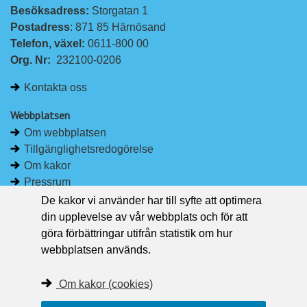
Besöksadress: 
Storgatan 1
L
F
Postadress
: 871 85 Härnösand
i
a
Telefon, växel: 
0611-800 00
n
c
Org. Nr:
232100-0206
k
e
e
b
Kontakta oss
d
o
I
o
Webbplatsen
n
k
Om webbplatsen
Tillgänglighetsredogörelse
Om kakor
Pressrum
De kakor vi använder har till syfte att optimera
Håll dig uppdaterad
din upplevelse av vår webbplats och för att
Följ Region Västernorrland på Facebook
göra förbättringar utifrån statistik om hur
Region Västernorrland i sociala medier
webbplatsen används.
Följ Region Västernorrland via RSS
Om kakor (cookies)