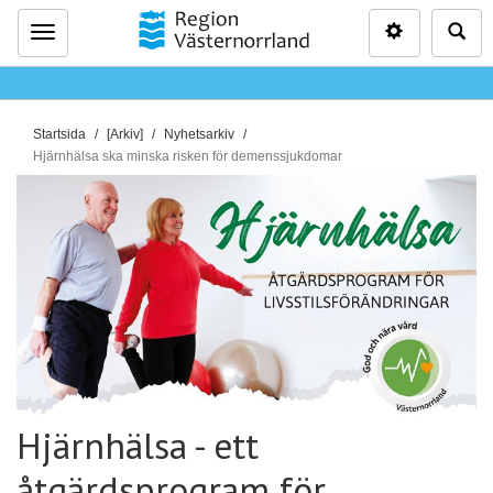
Inställninga
Sö
Meny
D
Startsida
[Arkiv]
Nyhetsarkiv
u
Hjärnhälsa ska minska risken för demenssjukdomar
ä
r
h
ä
r
:
Hjärnhälsa - ett
åtgärdsprogram för