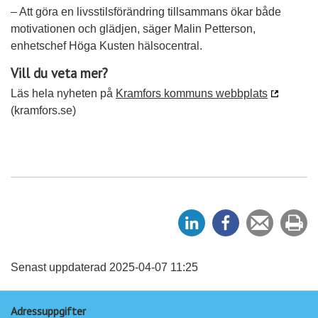
– Att göra en livsstilsförändring tillsammans ökar både
motivationen och glädjen, säger Malin Petterson,
enhetschef Höga Kusten hälsocentral.
Vill du veta mer?
Läs hela nyheten på
Kramfors kommuns webbplats
(kramfors.se)
D
D
Tipsa
Sk
e
e
en
ut
l
l
vän
a
a
Senast uppdaterad 2025-04-07 11:25
p
p
Adressuppgifter
å
å