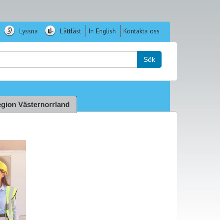
Lyssna
Lättläst
In English
Kontakta oss
k:
Sök
gion Västernorrland