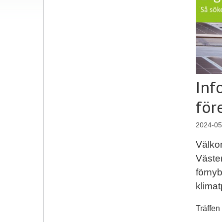
Inf
för
2024-05
Välkom
Väster
förny
klima
Träffen