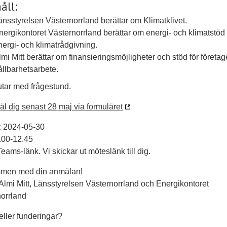
åll:
änsstyrelsen Västernorrland berättar om Klimatklivet.
nergikontoret Västernorrland berättar om energi- och klimatstöd
nergi- och klimatrådgivning.
lmi Mitt berättar om finansieringsmöjligheter och stöd för företag
ållbarhetsarbete.
utar med frågestund.
l dig senast 28 maj via formuläret
:
2024-05-30
.00-12.45
eams-länk. Vi skickar ut möteslänk till dig.
men med din anmälan!
Almi Mitt, Länsstyrelsen Västernorrland och Energikontoret
orrland
eller funderingar?