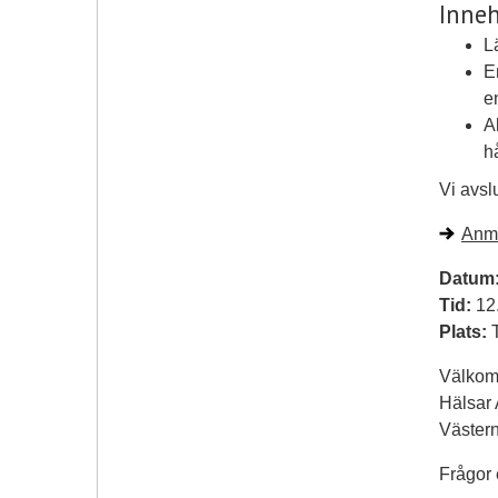
Inneh
L
E
e
A
h
Vi avsl
Anmä
Datum
Tid:
12
Plats:
T
Välkom
Hälsar 
Västern
Frågor 