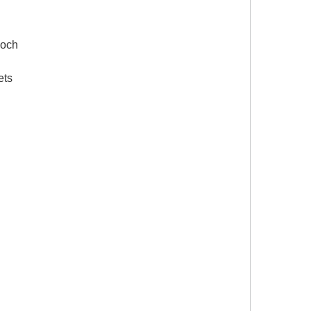
 och
ets