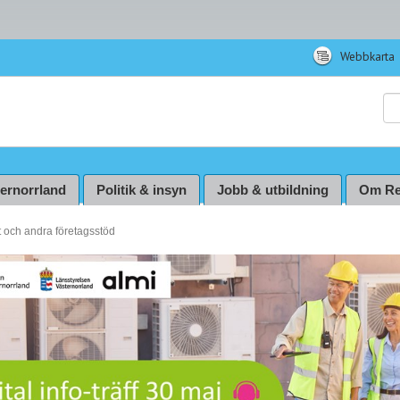
Webbkarta
Sö
ternorrland
Politik & insyn
Jobb & utbildning
Om Re
et och andra företagsstöd