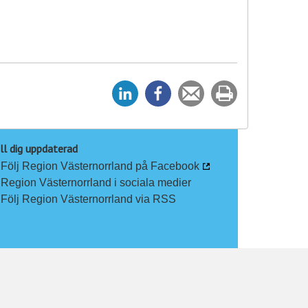
D
D
Tipsa
Skriv
e
e
en
ut
l
l
vän
a
a
ll dig uppdaterad
Följ Region Västernorrland på Facebook
p
p
Region Västernorrland i sociala medier
å
å
Följ Region Västernorrland via RSS
L
F
i
a
n
c
k
e
e
b
d
o
I
o