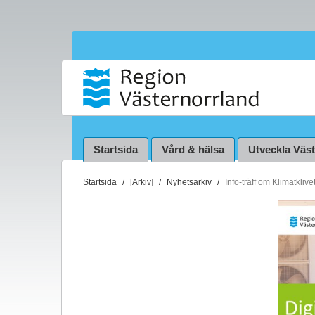
Startsida
Vård & hälsa
Utveckla Väs
D
Startsida
[Arkiv]
Nyhetsarkiv
Info-träff om Klimatkliv
u
ä
r
h
ä
r
: