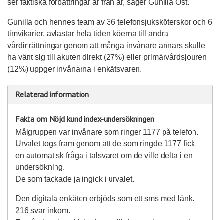
ser faktiska förbättringar år från år, säger Gunilla Öst.
Gunilla och hennes team av 36 telefonsjuksköterskor och 6
timvikarier, avlastar hela tiden köerna till andra
vårdinrättningar genom att många invånare annars skulle
ha vänt sig till akuten direkt (27%) eller primärvårdsjouren
(12%) uppger invånarna i enkätsvaren.
Relaterad information
Fakta om Nöjd kund index-undersökningen
Målgruppen var invånare som ringer 1177 på telefon.
Urvalet togs fram genom att de som ringde 1177 fick
en automatisk fråga i talsvaret om de ville delta i en
undersökning.
De som tackade ja ingick i urvalet.
Den digitala enkäten erbjöds som ett sms med länk.
216 svar inkom.