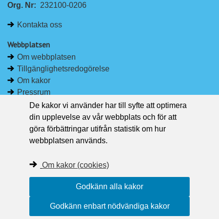
Org. Nr:
232100-0206
k
e
e
b
Kontakta oss
d
o
I
o
Webbplatsen
n
k
Om webbplatsen
Tillgänglighetsredogörelse
Om kakor
Pressrum
De kakor vi använder har till syfte att optimera
Håll dig uppdaterad
din upplevelse av vår webbplats och för att
Följ Region Västernorrland på Facebook
göra förbättringar utifrån statistik om hur
Region Västernorrland i sociala medier
webbplatsen används.
Följ Region Västernorrland via RSS
Om kakor (cookies)
Godkänn alla kakor
Godkänn enbart nödvändiga kakor