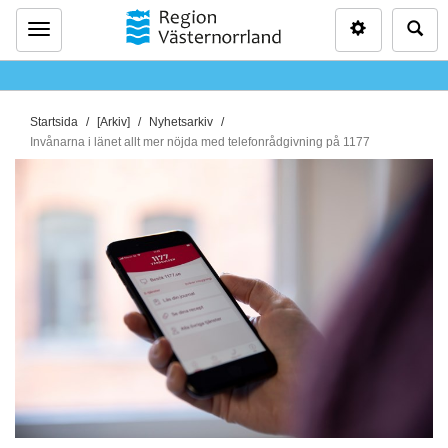
Inställninga
Sö
Meny
D
Startsida
[Arkiv]
Nyhetsarkiv
u
Invånarna i länet allt mer nöjda med telefonrådgivning på 1177
ä
r
h
ä
r
: