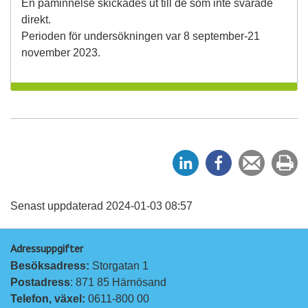
En påminnelse skickades ut till de som inte svarade
direkt.
Perioden för undersökningen var 8 september-21
november 2023.
D
D
Tipsa
Sk
e
e
en
ut
l
l
vän
a
a
Senast uppdaterad 2024-01-03 08:57
p
p
Adressuppgifter
å
å
Besöksadress: 
Storgatan 1
L
F
Postadress
: 871 85 Härnösand
i
a
Telefon, växel: 
0611-800 00
n
c