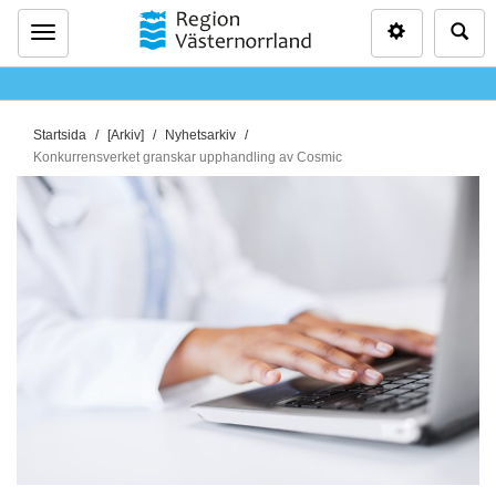
Inställninga
Sö
Meny
D
Startsida
[Arkiv]
Nyhetsarkiv
u
Konkurrensverket granskar upphandling av Cosmic
ä
r
h
ä
r
: