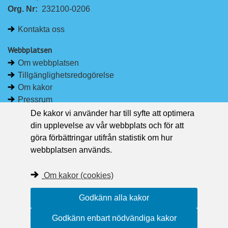
Org. Nr:
232100-0206
k
e
e
b
Kontakta oss
d
o
I
o
Webbplatsen
n
k
Om webbplatsen
Tillgänglighetsredogörelse
Om kakor
Pressrum
De kakor vi använder har till syfte att optimera
Håll dig uppdaterad
din upplevelse av vår webbplats och för att
Följ Region Västernorrland på Facebook
göra förbättringar utifrån statistik om hur
Region Västernorrland i sociala medier
webbplatsen används.
Följ Region Västernorrland via RSS
Om kakor (cookies)
Godkänn alla kakor
Godkänn enbart nödvändiga kakor