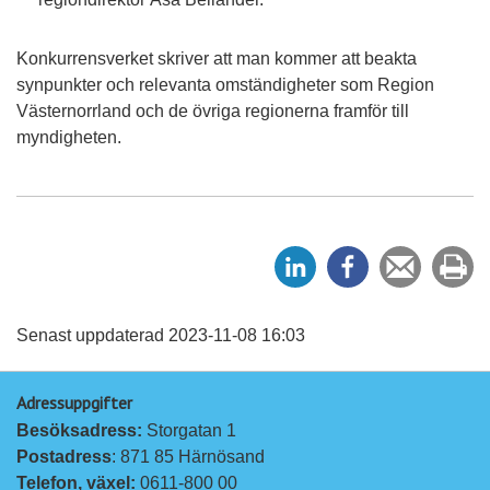
Konkurrensverket skriver att man kommer att beakta
synpunkter och relevanta omständigheter som Region
Västernorrland och de övriga regionerna framför till
myndigheten.
D
D
Tipsa
Sk
e
e
en
ut
l
l
vän
a
a
Senast uppdaterad 2023-11-08 16:03
p
p
Adressuppgifter
å
å
Besöksadress: 
Storgatan 1
L
F
Postadress
: 871 85 Härnösand
i
a
Telefon, växel: 
0611-800 00
n
c