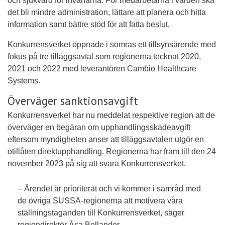
och sjukvård för invånarna. För medarbetarna i vården ska
det bli mindre administration, lättare att planera och hitta
information samt bättre stöd för att fatta beslut.
Konkurrensverket öppnade i somras ett tillsynsärende med
fokus på tre tilläggsavtal som regionerna tecknat 2020,
2021 och 2022 med leverantören Cambio Healthcare
Systems.
Överväger sanktionsavgift
Konkurrensverket har nu meddelat respektive region att de
överväger en begäran om upphandlingsskadeavgift
eftersom myndigheten anser att tilläggsavtalen utgör en
otillåten direktupphandling. Regionerna har fram till den 24
november 2023 på sig att svara Konkurrensverket.
– Ärendet är prioriterat och vi kommer i samråd med
de övriga SUSSA-regionerna att motivera våra
ställningstaganden till Konkurrensverket, säger
regiondirektör Åsa Bellander.