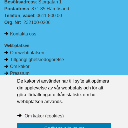
Besöksadress: 
Storgatan 1
L
F
Postadress
: 871 85 Härnösand
i
a
Telefon, växel: 
0611-800 00
n
c
Org. Nr:
232100-0206
k
e
e
b
Kontakta oss
d
o
I
o
Webbplatsen
n
k
Om webbplatsen
Tillgänglighetsredogörelse
Om kakor
Pressrum
De kakor vi använder har till syfte att optimera
Håll dig uppdaterad
din upplevelse av vår webbplats och för att
Följ Region Västernorrland på Facebook
göra förbättringar utifrån statistik om hur
Region Västernorrland i sociala medier
webbplatsen används.
Följ Region Västernorrland via RSS
Om kakor (cookies)