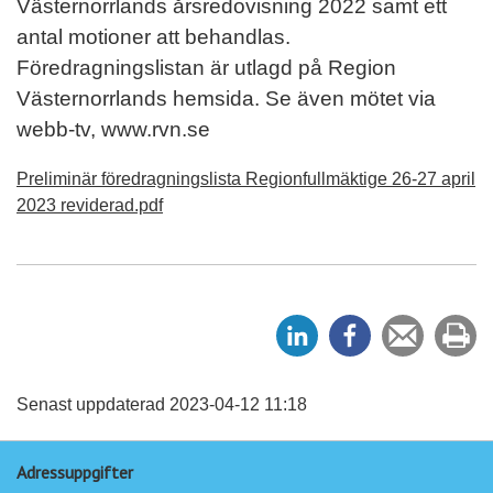
Västernorrlands årsredovisning 2022 samt ett
antal motioner att behandlas.
Föredragningslistan är utlagd på Region
Västernorrlands hemsida. Se även mötet via
webb-tv, www.rvn.se
Preliminär föredragningslista Regionfullmäktige 26-27 april
2023 reviderad.pdf
D
D
Tipsa
Sk
e
e
en
ut
l
l
vän
a
a
Senast uppdaterad 2023-04-12 11:18
p
p
Adressuppgifter
å
å