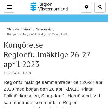
Inställninga
Sö
Meny
D
Startsida
[Arkiv]
Nyhetsarkiv
u
Kungörelse Regionfullmäktige 26-27 april 2023
ä
Kungörelse
r
Regionfullmäktige 26-27
h
ä
april 2023
r
:
2023-04-12 11:18
Regionfullmäktige sammanträder den 26-27 april
2023 med början den 26 april kl.9.15. Plats:
Fullmäktigesalen, Storgatan 1, Härnösand. Vid
sammanträdet kommer bl.a. Region