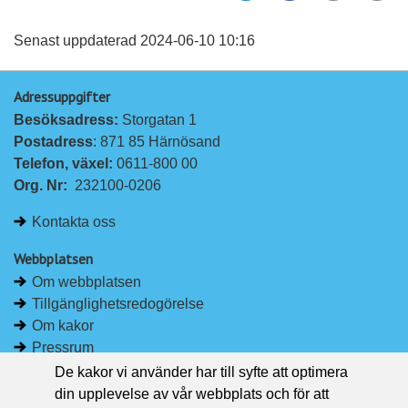
l
l
vän
a
a
Senast uppdaterad 2024-06-10 10:16
p
p
Adressuppgifter
å
å
Besöksadress: 
Storgatan 1
L
F
Postadress
: 871 85 Härnösand
i
a
Telefon, växel: 
0611-800 00
n
c
Org. Nr:
232100-0206
k
e
e
b
Kontakta oss
d
o
I
o
Webbplatsen
n
k
Om webbplatsen
Tillgänglighetsredogörelse
Om kakor
Pressrum
De kakor vi använder har till syfte att optimera
Håll dig uppdaterad
din upplevelse av vår webbplats och för att
Följ Region Västernorrland på Facebook