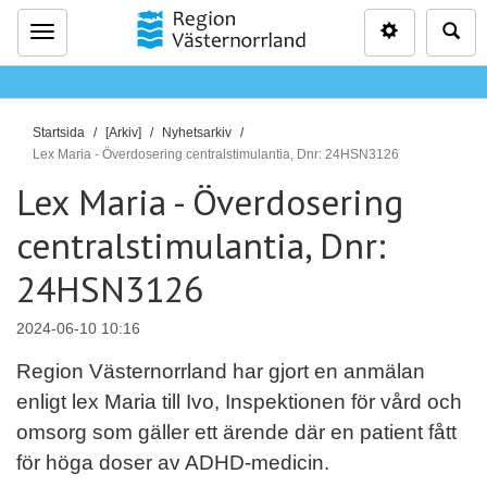
Inställninga
Sö
Meny
D
Startsida
[Arkiv]
Nyhetsarkiv
u
Lex Maria - Överdosering centralstimulantia, Dnr: 24HSN3126
ä
Lex Maria - Överdosering
r
centralstimulantia, Dnr:
h
ä
24HSN3126
r
:
2024-06-10 10:16
Region Västernorrland har gjort en anmälan
enligt lex Maria till Ivo, Inspektionen för vård och
omsorg som gäller ett ärende där en patient fått
för höga doser av ADHD-medicin.