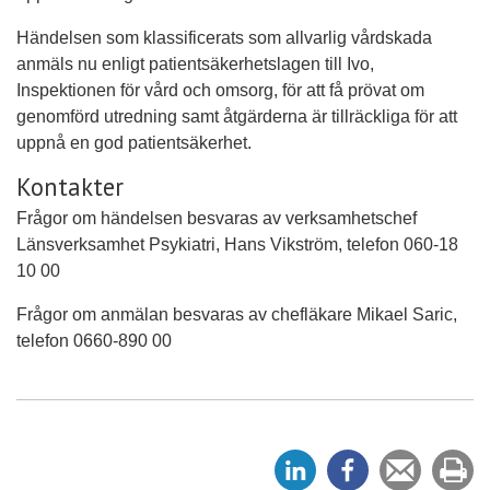
Händelsen som klassificerats som allvarlig vårdskada
anmäls nu enligt patientsäkerhetslagen till Ivo,
Inspektionen för vård och omsorg, för att få prövat om
genomförd utredning samt åtgärderna är tillräckliga för att
uppnå en god patientsäkerhet.
Kontakter
Frågor om händelsen besvaras av verksamhetschef
Länsverksamhet Psykiatri, Hans Vikström, telefon 060-18
10 00
Frågor om anmälan besvaras av chefläkare Mikael Saric,
telefon 0660-890 00
D
D
Tipsa
Sk
e
e
en
ut