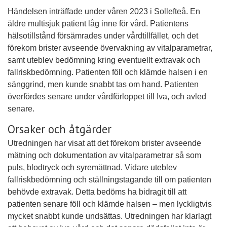
Händelsen inträffade under våren 2023 i Sollefteå. En
äldre multisjuk patient låg inne för vård. Patientens
hälsotillstånd försämrades under vårdtillfället, och det
förekom brister avseende övervakning av vitalparametrar,
samt uteblev bedömning kring eventuellt extravak och
fallriskbedömning. Patienten föll och klämde halsen i en
sänggrind, men kunde snabbt tas om hand. Patienten
överfördes senare under vårdförloppet till Iva, och avled
senare.
Orsaker och åtgärder
Utredningen har visat att det förekom brister avseende
mätning och dokumentation av vitalparametrar så som
puls, blodtryck och syremättnad. Vidare uteblev
fallriskbedömning och ställningstagande till om patienten
behövde extravak. Detta bedöms ha bidragit till att
patienten senare föll och klämde halsen – men lyckligtvis
mycket snabbt kunde undsättas. Utredningen har klarlagt