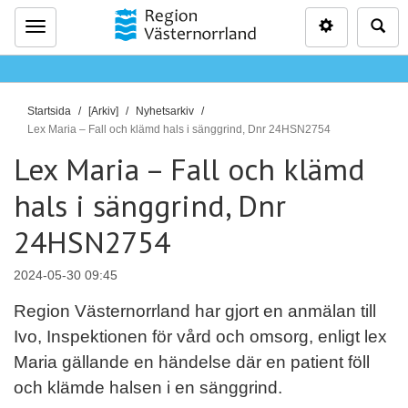
Inställninga
Sö
Meny
D
Startsida
[Arkiv]
Nyhetsarkiv
u
Lex Maria – Fall och klämd hals i sänggrind, Dnr 24HSN2754
ä
Lex Maria – Fall och klämd
r
hals i sänggrind, Dnr
h
ä
24HSN2754
r
:
2024-05-30 09:45
Region Västernorrland har gjort en anmälan till
Ivo, Inspektionen för vård och omsorg, enligt lex
Maria gällande en händelse där en patient föll
och klämde halsen i en sänggrind.