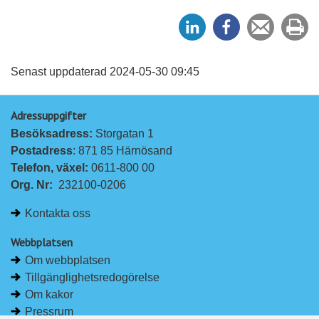
D
D
Tipsa
Sk
e
e
en
ut
l
l
vän
a
a
Senast uppdaterad 2024-05-30 09:45
p
p
Adressuppgifter
å
å
Besöksadress: 
Storgatan 1
L
F
Postadress
: 871 85 Härnösand
i
a
Telefon, växel: 
0611-800 00
n
c
Org. Nr:
232100-0206
k
e
e
b
Kontakta oss
d
o
I
o
Webbplatsen
n
k
Om webbplatsen
Tillgänglighetsredogörelse
Om kakor
Pressrum