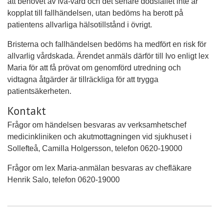
att behovet av Iva-vård och det senare dödsfallet inte är
kopplat till fallhändelsen, utan bedöms ha berott på
patientens allvarliga hälsotillstånd i övrigt.
Bristerna och fallhändelsen bedöms ha medfört en risk för
allvarlig vårdskada. Ärendet anmäls därför till Ivo enligt lex
Maria för att få prövat om genomförd utredning och
vidtagna åtgärder är tillräckliga för att trygga
patientsäkerheten.
Kontakt
Frågor om händelsen besvaras av verksamhetschef
medicinkliniken och akutmottagningen vid sjukhuset i
Sollefteå, Camilla Holgersson, telefon 0620-19000
Frågor om lex Maria-anmälan besvaras av chefläkare
Henrik Salo, telefon 0620-19000