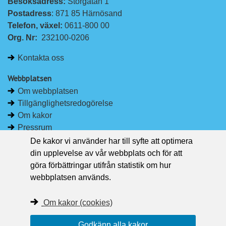
Besöksadress: 
Storgatan 1
L
F
Postadress
: 871 85 Härnösand
i
a
Telefon, växel: 
0611-800 00
n
c
Org. Nr:
232100-0206
k
e
e
b
Kontakta oss
d
o
I
o
Webbplatsen
n
k
Om webbplatsen
Tillgänglighetsredogörelse
Om kakor
Pressrum
De kakor vi använder har till syfte att optimera
Håll dig uppdaterad
din upplevelse av vår webbplats och för att
Följ Region Västernorrland på Facebook
göra förbättringar utifrån statistik om hur
Region Västernorrland i sociala medier
webbplatsen används.
Följ Region Västernorrland via RSS
Om kakor (cookies)
Godkänn alla kakor