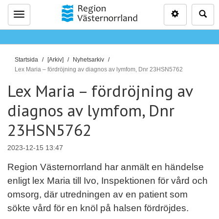
Inställninga
Sö
Meny
D
Startsida
[Arkiv]
Nyhetsarkiv
u
Lex Maria – fördröjning av diagnos av lymfom, Dnr 23HSN5762
ä
Lex Maria – fördröjning av
r
diagnos av lymfom, Dnr
h
ä
23HSN5762
r
:
2023-12-15 13:47
Region Västernorrland har anmält en händelse
enligt lex Maria till Ivo, Inspektionen för vård och
omsorg, där utredningen av en patient som
sökte vård för en knöl på halsen fördröjdes.