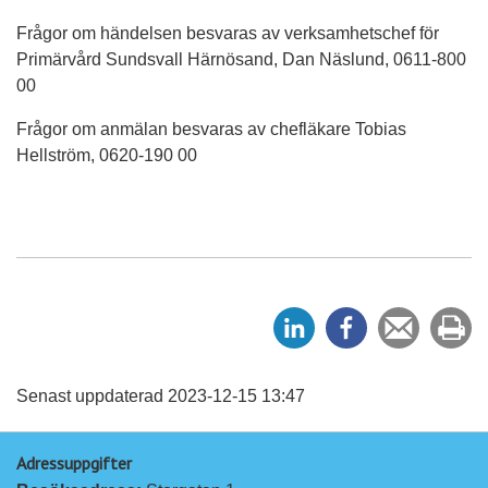
Frågor om händelsen besvaras av verksamhetschef för
Primärvård Sundsvall Härnösand, Dan Näslund, 0611-800
00
Frågor om anmälan besvaras av chefläkare Tobias
Hellström, 0620-190 00
D
D
Tipsa
Sk
e
e
en
ut
l
l
vän
a
a
Senast uppdaterad 2023-12-15 13:47
p
p
Adressuppgifter
å
å