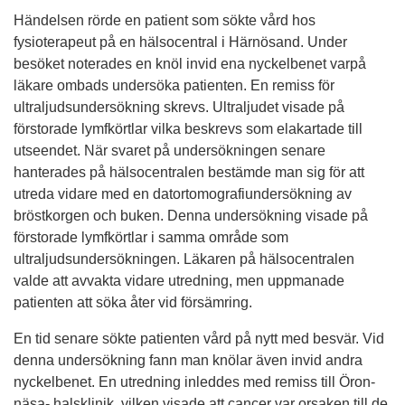
Händelsen rörde en patient som sökte vård hos
fysioterapeut på en hälsocentral i Härnösand. Under
besöket noterades en knöl invid ena nyckelbenet varpå
läkare ombads undersöka patienten. En remiss för
ultraljudsundersökning skrevs. Ultraljudet visade på
förstorade lymfkörtlar vilka beskrevs som elakartade till
utseendet. När svaret på undersökningen senare
hanterades på hälsocentralen bestämde man sig för att
utreda vidare med en datortomografiundersökning av
bröstkorgen och buken. Denna undersökning visade på
förstorade lymfkörtlar i samma område som
ultraljudsundersökningen. Läkaren på hälsocentralen
valde att avvakta vidare utredning, men uppmanade
patienten att söka åter vid försämring.
En tid senare sökte patienten vård på nytt med besvär. Vid
denna undersökning fann man knölar även invid andra
nyckelbenet. En utredning inleddes med remiss till Öron-
näsa- halsklinik, vilken visade att cancer var orsaken till de