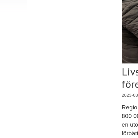
Liv
för
2023-03
Region
800 00
en utö
förbät