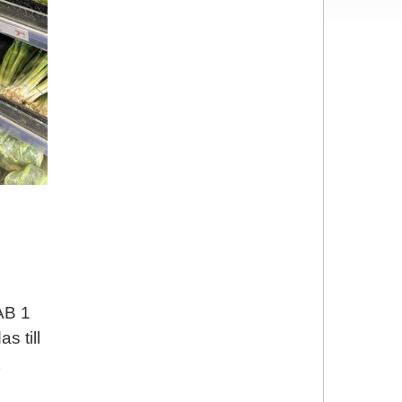
 AB 1
s till