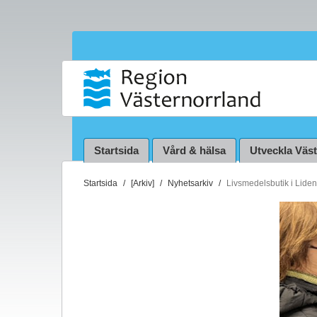
Startsida
Vård & hälsa
Utveckla Väs
D
Startsida
[Arkiv]
Nyhetsarkiv
Livsmedelsbutik i Liden
u
ä
r
h
ä
r
: