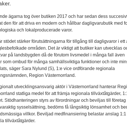
aker.
de ägarna tog över butiken 2017 och har sedan dess succesiv
rat den för att driva en modern och hållbar dagligvarubutik med 
logiska och lokalproducerade varor.
r stödet stärker förutsättningarna för tillgång till dagligvaror i ett
glesbefolkade områden. Det är viktigt att butiker kan utvecklas o
kvar på landsbygden då de förutom livsmedel i många fall även
r som ombud för många samhällsviktiga funktioner och inte min
ats, säger Sara Nylund (S), 1:e vice ordförande regionala
lingsnämnden, Region Västernorrland.
ionalt utvecklingsansvarig aktör i Västernorrland hanterar Reg
orrland statliga medel för att främja regionala tillväxtåtgärder, 1:
t. Stödhanteringen styrs av förordningar och beviljas till företa
varaktig sysselsättning, bedöms få långsiktig lönsamhet och be
smässiga villkor. Beviljad medfinansiering belastar anslag 1:1
a tillväxtåtgärder.