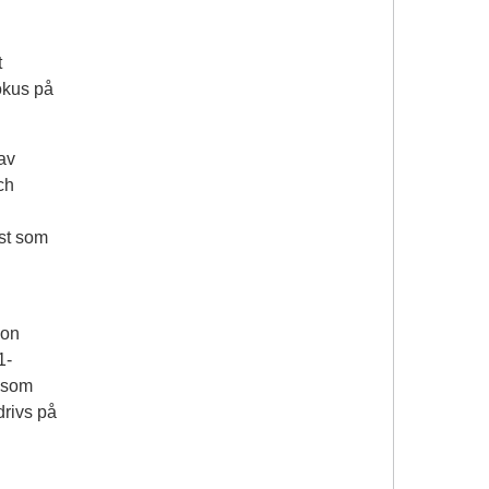
t
fokus på
 av
ch
st som
ion
1-
g som
drivs på