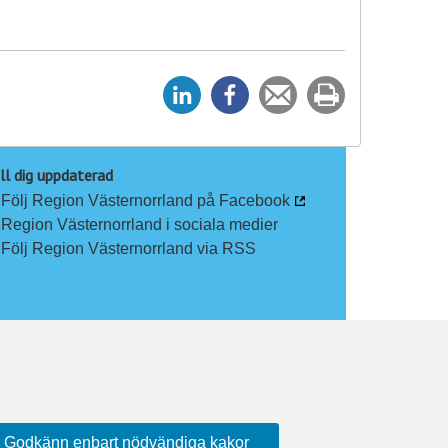
D
D
Tipsa
Skriv
e
e
en
ut
l
l
vän
a
a
ll dig uppdaterad
Följ Region Västernorrland på Facebook
p
p
Region Västernorrland i sociala medier
å
å
Följ Region Västernorrland via RSS
L
F
i
a
n
c
k
e
e
b
d
o
I
o
n
k
Godkänn enbart nödvändiga kakor