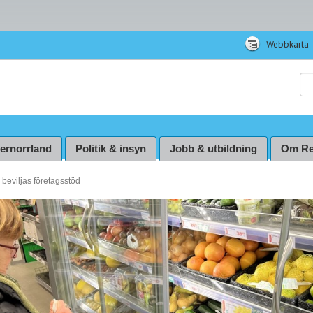
Webbkarta
Sö
ternorrland
Politik & insyn
Jobb & utbildning
Om Re
 beviljas företagsstöd