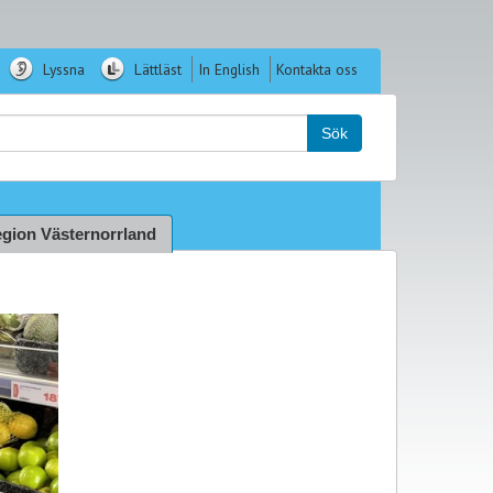
Lyssna
Lättläst
In English
Kontakta oss
k:
Sök
gion Västernorrland