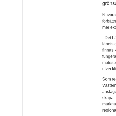
gröns
Nuvaran
förbätt
mer eko
- Det hä
länets 
finnas 
fungera
mötespl
utveck
Som reg
Västern
anslage
skapar 
marknad
regional