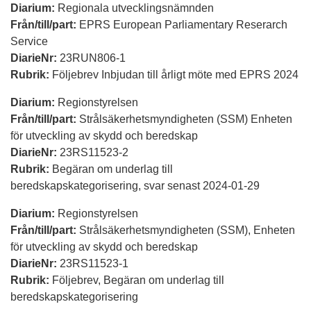
Diarium:
Regionala utvecklingsnämnden
Från/till/part:
EPRS European Parliamentary Reserarch
Service
DiarieNr:
23RUN806-1
Rubrik:
Följebrev Inbjudan till årligt möte med EPRS 2024
Diarium:
Regionstyrelsen
Från/till/part:
Strålsäkerhetsmyndigheten (SSM) Enheten
för utveckling av skydd och beredskap
DiarieNr:
23RS11523-2
Rubrik:
Begäran om underlag till
beredskapskategorisering, svar senast 2024-01-29
Diarium:
Regionstyrelsen
Från/till/part:
Strålsäkerhetsmyndigheten (SSM), Enheten
för utveckling av skydd och beredskap
DiarieNr:
23RS11523-1
Rubrik:
Följebrev, Begäran om underlag till
beredskapskategorisering