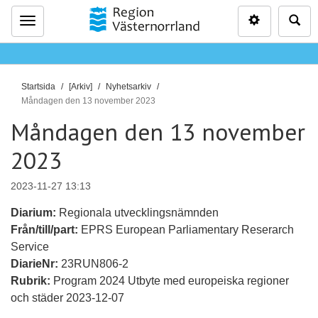
Inställninga
Sö
Meny
D
Startsida
[Arkiv]
Nyhetsarkiv
u
Måndagen den 13 november 2023
ä
Måndagen den 13 november
r
2023
h
ä
r
2023-11-27 13:13
:
Diarium:
Regionala utvecklingsnämnden
Från/till/part:
EPRS European Parliamentary Reserarch
Service
DiarieNr:
23RUN806-2
Rubrik:
Program 2024 Utbyte med europeiska regioner
och städer 2023-12-07