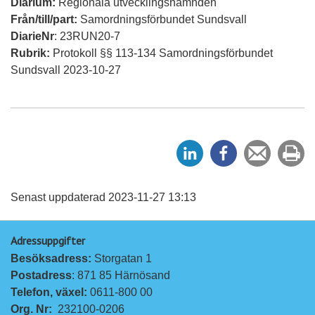
Diarium:
Regionala utvecklingsnämnden
Från/till/part:
Samordningsförbundet Sundsvall
DiarieNr
: 23RUN20-7
Rubrik:
Protokoll §§ 113-134 Samordningsförbundet
Sundsvall 2023-10-27
D
D
Tipsa
Sk
e
e
en
ut
l
l
vän
a
a
Senast uppdaterad 2023-11-27 13:13
p
p
Adressuppgifter
å
å
Besöksadress: 
Storgatan 1
L
F
Postadress
: 871 85 Härnösand
i
a
Telefon, växel: 
0611-800 00
n
c
Org. Nr:
232100-0206
k
e