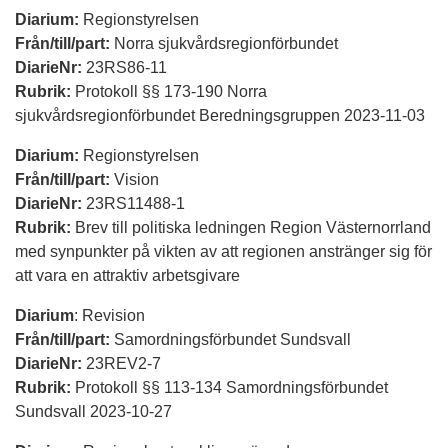
Diarium:
Regionstyrelsen
Från/till/part:
Norra sjukvårdsregionförbundet
DiarieNr:
23RS86-11
Rubrik:
Protokoll §§ 173-190 Norra
sjukvårdsregionförbundet Beredningsgruppen 2023-11-03
Diarium:
Regionstyrelsen
Från/till/part:
Vision
DiarieNr:
23RS11488-1
Rubrik:
Brev till politiska ledningen Region Västernorrland
med synpunkter på vikten av att regionen anstränger sig för
att vara en attraktiv arbetsgivare
Diarium
: Revision
Från/till/part:
Samordningsförbundet Sundsvall
DiarieNr:
23REV2-7
Rubrik:
Protokoll §§ 113-134 Samordningsförbundet
Sundsvall 2023-10-27