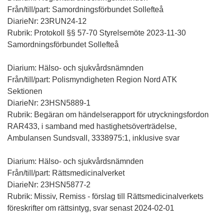
Från/till/part: Samordningsförbundet Sollefteå
DiarieNr: 23RUN24-12
Rubrik: Protokoll §§ 57-70 Styrelsemöte 2023-11-30
Samordningsförbundet Sollefteå
Diarium: Hälso- och sjukvårdsnämnden
Från/till/part: Polismyndigheten Region Nord ATK
Sektionen
DiarieNr: 23HSN5889-1
Rubrik: Begäran om händelserapport för utryckningsfordon
RAR433, i samband med hastighetsöverträdelse,
Ambulansen Sundsvall, 3338975:1, inklusive svar
Diarium: Hälso- och sjukvårdsnämnden
Från/till/part: Rättsmedicinalverket
DiarieNr: 23HSN5877-2
Rubrik: Missiv, Remiss - förslag till Rättsmedicinalverkets
föreskrifter om rättsintyg, svar senast 2024-02-01