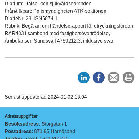
Diarium: Hälso- och sjukvårdsnämnden
Från/till/part: Polismyndigheten ATK-sektionen
DiarieNr: 23HSN5874-1
Rubrik: Begäran om händelserapport för utryckningsfordon
RAR433 i samband med fastighetsöverträdelse,
Ambulansen Sundsvall 4759212:3, inklusive svar
D
D
Tipsa
Sk
e
e
en
ut
l
l
vän
a
a
Senast uppdaterad 2024-01-02 16:04
p
p
Adressuppgifter
å
å
Besöksadress: 
Storgatan 1
L
F
Postadress
: 871 85 Härnösand
i
a
Telefon, växel: 
0611-800 00