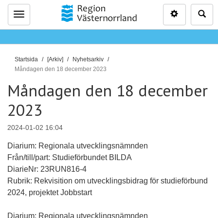
Inställninga
Sö
Meny
D
Startsida
[Arkiv]
Nyhetsarkiv
u
Måndagen den 18 december 2023
ä
Måndagen den 18 december
r
2023
h
ä
r
2024-01-02 16:04
:
Diarium: Regionala utvecklingsnämnden
Från/till/part: Studieförbundet BILDA
DiarieNr: 23RUN816-4
Rubrik: Rekvisition om utvecklingsbidrag för studieförbund
2024, projektet Jobbstart
Diarium: Regionala utvecklingsnämnden