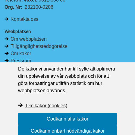
n
c
Org. Nr:
232100-0206
k
e
e
b
Kontakta oss
d
o
I
o
Webbplatsen
n
k
Om webbplatsen
Tillgänglighetsredogörelse
Om kakor
Pressrum
De kakor vi använder har till syfte att optimera
Håll dig uppdaterad
din upplevelse av vår webbplats och för att
Följ Region Västernorrland på Facebook
göra förbättringar utifrån statistik om hur
Region Västernorrland i sociala medier
webbplatsen används.
Följ Region Västernorrland via RSS
Om kakor (cookies)
Godkänn alla kakor
Godkänn enbart nödvändiga kakor