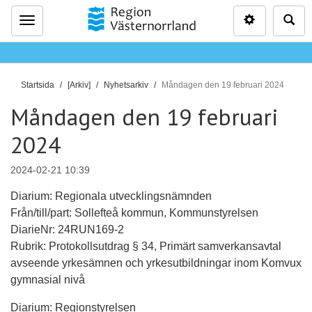
Inställninga
Sö
Meny
D
Startsida
[Arkiv]
Nyhetsarkiv
Måndagen den 19 februari 2024
u
Måndagen den 19 februari
ä
r
2024
h
ä
2024-02-21 10:39
r
Diarium: Regionala utvecklingsnämnden
:
Från/till/part: Sollefteå kommun, Kommunstyrelsen
DiarieNr: 24RUN169-2
Rubrik: Protokollsutdrag § 34, Primärt samverkansavtal
avseende yrkesämnen och yrkesutbildningar inom Komvux
gymnasial nivå
Diarium: Regionstyrelsen