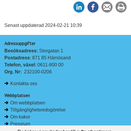
D
D
Tipsa
Sk
e
e
en
ut
l
l
vän
a
a
Senast uppdaterad 2024-02-21 10:39
p
p
Adressuppgifter
å
å
Besöksadress: 
Storgatan 1
L
F
Postadress
: 871 85 Härnösand
i
a
Telefon, växel: 
0611-800 00
n
c
Org. Nr:
232100-0206
k
e
e
b
Kontakta oss
d
o
I
o
Webbplatsen
n
k
Om webbplatsen
Tillgänglighetsredogörelse
Om kakor
Pressrum