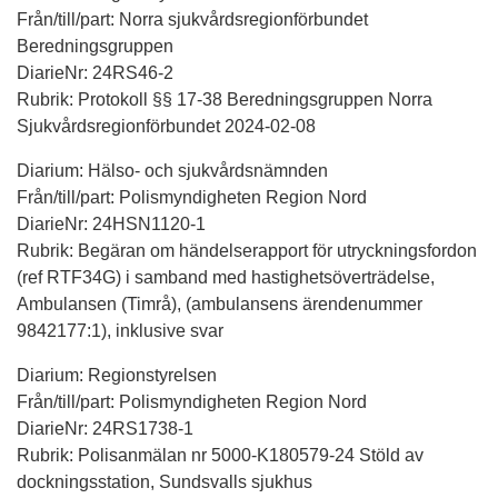
Från/till/part: Norra sjukvårdsregionförbundet
Beredningsgruppen
DiarieNr: 24RS46-2
Rubrik: Protokoll §§ 17-38 Beredningsgruppen Norra
Sjukvårdsregionförbundet 2024-02-08
Diarium: Hälso- och sjukvårdsnämnden
Från/till/part: Polismyndigheten Region Nord
DiarieNr: 24HSN1120-1
Rubrik: Begäran om händelserapport för utryckningsfordon
(ref RTF34G) i samband med hastighetsöverträdelse,
Ambulansen (Timrå), (ambulansens ärendenummer
9842177:1), inklusive svar
Diarium: Regionstyrelsen
Från/till/part: Polismyndigheten Region Nord
DiarieNr: 24RS1738-1
Rubrik: Polisanmälan nr 5000-K180579-24 Stöld av
dockningsstation, Sundsvalls sjukhus