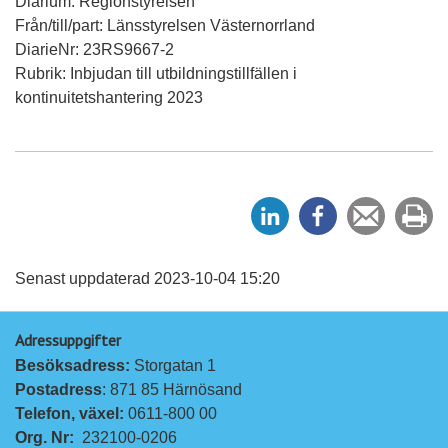
Diarium: Regionstyrelsen
Från/till/part: Länsstyrelsen Västernorrland
DiarieNr: 23RS9667-2
Rubrik: Inbjudan till utbildningstillfällen i
kontinuitetshantering 2023
D
D
Tipsa
Sk
e
e
en
ut
l
l
vän
a
a
Senast uppdaterad 2023-10-04 15:20
p
p
Adressuppgifter
å
å
Besöksadress: 
Storgatan 1
L
F
Postadress
: 871 85 Härnösand
i
a
Telefon, växel: 
0611-800 00
n
c
Org. Nr:
232100-0206
k
e