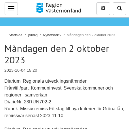
Inställninga
Sö
Meny
D
Startsida
[Arkiv]
Nyhetsarkiv
Måndagen den 2 oktober 2023
u
Måndagen den 2 oktober
ä
r
2023
h
ä
2023-10-04 15:20
r
Diarium: Regionala utvecklingsnämnden
:
Från/till/part: Kommuninvest, Svenska kommuner och
regioner i samverkan
DiarieNr: 23RUN702-2
Rubrik: Missiv remiss Förslag till nya kriterier för Gröna lån,
remissvar senast 2023-11-10