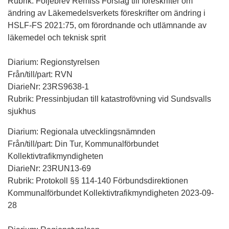
Rubrik: Följebrev Remiss Förslag till föreskrifter om
ändring av Läkemedelsverkets föreskrifter om ändring i
HSLF-FS 2021:75, om förordnande och utlämnande av
läkemedel och teknisk sprit
Diarium: Regionstyrelsen
Från/till/part: RVN
DiarieNr: 23RS9638-1
Rubrik: Pressinbjudan till katastrofövning vid Sundsvalls
sjukhus
Diarium: Regionala utvecklingsnämnden
Från/till/part: Din Tur, Kommunalförbundet
Kollektivtrafikmyndigheten
DiarieNr: 23RUN13-69
Rubrik: Protokoll §§ 114-140 Förbundsdirektionen
Kommunalförbundet Kollektivtrafikmyndigheten 2023-09-
28