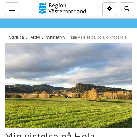
Inställninga
Sö
Meny
D
Startsida
[Arkiv]
Nyhetsarkiv
Min vistelse på Hola folkhögskola
u
ä
r
h
ä
r
:
Min vistelse på Hola