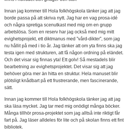
Innan jag kommer till Hola folkhögskola tänker jag att jag
borde passa på att skriva nytt. Jag har en vag prosa-idé
och några spretiga scenutkast med mig om en grupp
arbetslösa. Som en reserv har jag också med mig mitt
evighetsprojekt, ett diktmanus med ”vård-dikter”, som jag
nu hållit på med i tio år. Jag tänker att om yta finns ska jag
testa igen med strukturen, att få någon ordning på eländet.
Och det visar sig finnas yta! Ett golv! Så mestadels blir
bearbetning av evighetsprojektet. Det visar sig att jag
behöver göra mer än hitta en struktur. Hela manuset blir
plötsligt knådbart på ett frustrerande, men fascinerande,
sätt.
Innan jag kommer till Hola folkhögskola tänker jag att jag
ska läsa mycket. Jag tar med mig onödigt många böcker.
Många tillhör prosa-projektet som jag alltså inte riktigt får
fart på. Jag läser alldeles för lite och på skolan finns ett fint
bibliotek.