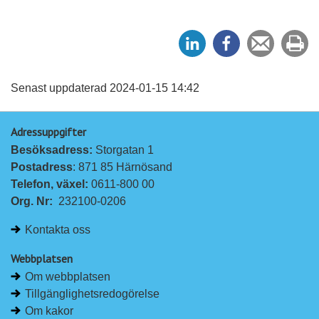
D
D
Tipsa
Sk
e
e
en
ut
l
l
vän
a
a
Senast uppdaterad 2024-01-15 14:42
p
p
Adressuppgifter
å
å
Besöksadress: 
Storgatan 1
L
F
Postadress
: 871 85 Härnösand
i
a
Telefon, växel: 
0611-800 00
n
c
Org. Nr:
232100-0206
k
e
e
b
Kontakta oss
d
o
I
o
Webbplatsen
n
k
Om webbplatsen
Tillgänglighetsredogörelse
Om kakor