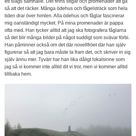
ett slags samhälle. Det finns stigar och promenader att gå
så att det räcker. Många ödehus och fågelsträck som hela
tiden drar över himlen. Alla ödehus och fåglar fascinerar
mig oanständigt mycket. På mina promenader är pappa
ofta med. Han tycker alltid att jag ska fotografera fåglarna
så det blir många bilder på något suddigt som svävar förbi.
Han påminner också om det där novellfröet där han själv
figurerar så att jag bara måste ta fram det, och skriver in sig
själv ännu mer. Tyvärr har han lika dåligt lokalsinne som
jag så vi kommer inte alltid dit vi tror, men vi kommer alltid
tillbaka hem.