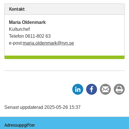
Kontakt
Maria Oldenmark
Kulturchef
Telefon 0611-802 63
e-post:
maria.oldenmark@rvn.se
D
D
Tipsa
Sk
e
e
en
ut
l
l
vän
a
a
Senast uppdaterad 2025-05-26 15:37
p
p
Adressuppgifter
å
å