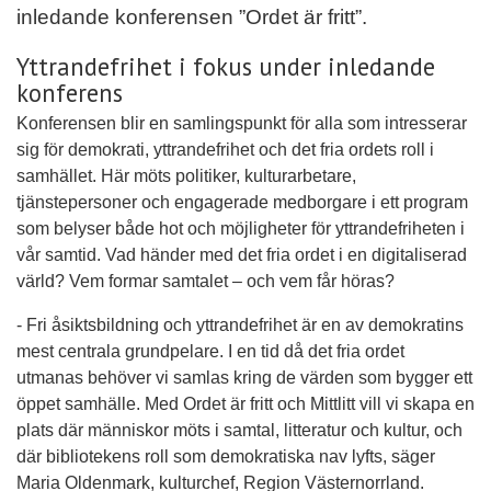
inledande konferensen ”Ordet är fritt”.
Yttrandefrihet i fokus under inledande
konferens
Konferensen blir en samlingspunkt för alla som intresserar
sig för demokrati, yttrandefrihet och det fria ordets roll i
samhället. Här möts politiker, kulturarbetare,
tjänstepersoner och engagerade medborgare i ett program
som belyser både hot och möjligheter för yttrandefriheten i
vår samtid. Vad händer med det fria ordet i en digitaliserad
värld? Vem formar samtalet – och vem får höras?
- Fri åsiktsbildning och yttrandefrihet är en av demokratins
mest centrala grundpelare. I en tid då det fria ordet
utmanas behöver vi samlas kring de värden som bygger ett
öppet samhälle. Med Ordet är fritt och Mittlitt vill vi skapa en
plats där människor möts i samtal, litteratur och kultur, och
där bibliotekens roll som demokratiska nav lyfts, säger
Maria Oldenmark, kulturchef, Region Västernorrland.