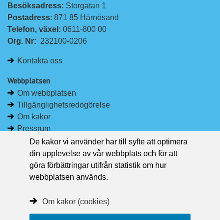
Besöksadress: 
Storgatan 1
L
F
Postadress
: 871 85 Härnösand
i
a
Telefon, växel: 
0611-800 00
n
c
Org. Nr:
232100-0206
k
e
e
b
Kontakta oss
d
o
I
o
Webbplatsen
n
k
Om webbplatsen
Tillgänglighetsredogörelse
Om kakor
Pressrum
De kakor vi använder har till syfte att optimera
Håll dig uppdaterad
din upplevelse av vår webbplats och för att
Följ Region Västernorrland på Facebook
göra förbättringar utifrån statistik om hur
Region Västernorrland i sociala medier
webbplatsen används.
Följ Region Västernorrland via RSS
Om kakor (cookies)