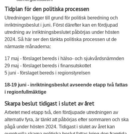
Tidplan för den politiska processen
Utredningen ligger till grund för politisk beredning och
inriktningsbeslut i juni. Först därefter kan en fördjupad
utredning av inriktningsbeslutet påbörjas under hösten
2024. Så här ser den tänkta politiska processen ut de
närmaste månaderna:
17 maj - förslaget bereds i hälso- och sjukvårdsnämnden
29 maj - förslaget bereds i finansutskottet
5 juni - förslaget bereds i regionstyrelsen
18-19 juni - inriktningsbeslut avseende etapp två fattas
i regionfullmäktige
Skarpa beslut tidigast i slutet av året
Arbetet med etapp två, den fördjupade utredningen av
alternativ fyra, är tänkt att påbörjas efter sommaren och ska
pågå under hösten 2024. Tidigast i slutet av året kan
eventuella skarpa politiska beslut fattas kring den framtida