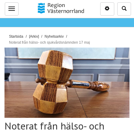
Inställninga
Sö
Meny
D
Startsida
[Arkiv]
Nyhetsarkiv
u
Noterat från hälso- och sjukvårdsnämnden 17 maj
ä
r
h
ä
r
:
Noterat från hälso- och