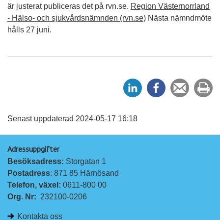
är justerat publiceras det på rvn.se.
Region Västernorrland
- Hälso- och sjukvårdsnämnden (rvn.se)
Nästa nämndmöte
hålls 27 juni.
D
D
Tipsa
Sk
e
e
en
ut
l
l
vän
a
a
Senast uppdaterad 2024-05-17 16:18
p
p
Adressuppgifter
å
å
Besöksadress: 
Storgatan 1
L
F
Postadress
: 871 85 Härnösand
i
a
Telefon, växel: 
0611-800 00
n
c
Org. Nr:
232100-0206
k
e
e
b
Kontakta oss