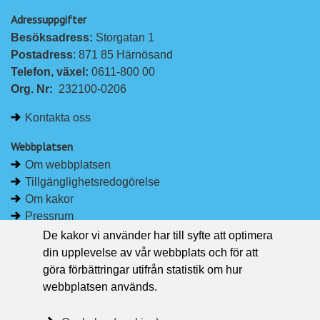
p
p
Adressuppgifter
å
å
Besöksadress: 
Storgatan 1
L
F
Postadress
: 871 85 Härnösand
i
a
Telefon, växel: 
0611-800 00
n
c
Org. Nr:
232100-0206
k
e
e
b
Kontakta oss
d
o
I
o
Webbplatsen
n
k
Om webbplatsen
Tillgänglighetsredogörelse
Om kakor
Pressrum
De kakor vi använder har till syfte att optimera
Håll dig uppdaterad
din upplevelse av vår webbplats och för att
Följ Region Västernorrland på Facebook
göra förbättringar utifrån statistik om hur
Region Västernorrland i sociala medier
webbplatsen används.
Följ Region Västernorrland via RSS