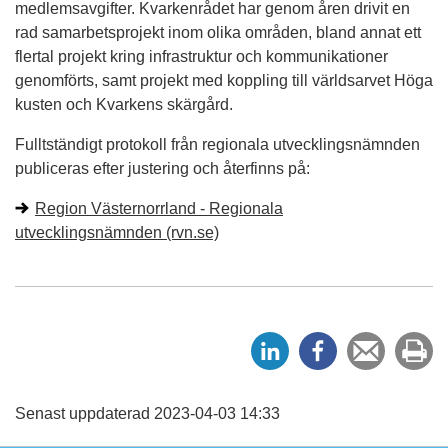
medlemsavgifter. Kvarkenrådet har genom åren drivit en
rad samarbetsprojekt inom olika områden, bland annat ett
flertal projekt kring infrastruktur och kommunikationer
genomförts, samt projekt med koppling till världsarvet Höga
kusten och Kvarkens skärgård.
Fulltständigt protokoll från regionala utvecklingsnämnden
publiceras efter justering och återfinns på:
Region Västernorrland - Regionala
utvecklingsnämnden (rvn.se)
D
D
Tipsa
Sk
e
e
en
ut
l
l
vän
a
a
Senast uppdaterad 2023-04-03 14:33