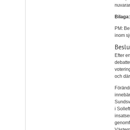
nuvaran
Bilaga:
PM: Beh
inom sj
Beslu
Efter e
debatte
voterin
och där
Förändr
innebär
Sundsva
i Solle
insatse
genomfö
Västern