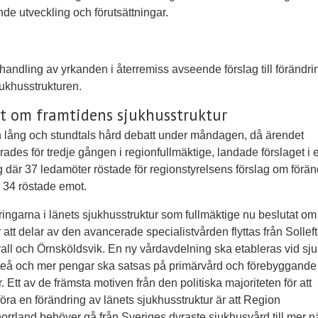
de utveckling och förutsättningar.
andling av yrkanden i återremiss avseende förslag till förändri
ukhusstrukturen.
t om framtidens sjukhusstruktur
n lång och stundtals hård debatt under måndagen, då ärendet
rades för tredje gången i regionfullmäktige, landade förslaget i 
g där 37 ledamöter röstade för regionstyrelsens förslag om förän
 34 röstade emot.
ingarna i länets sjukhusstruktur som fullmäktige nu beslutat om
 att delar av den avancerade specialistvården flyttas från Sollefte
ll och Örnsköldsvik. En ny vårdavdelning ska etableras vid sj
fteå och mer pengar ska satsas på primärvård och förebyggande
r. Ett av de främsta motiven från den politiska majoriteten för att
ra en förändring av länets sjukhusstruktur är att Region
orrland behöver gå från Sveriges dyraste sjukhusvård till mer n