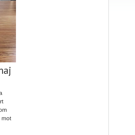
maj
a
rt
nom
7 mot