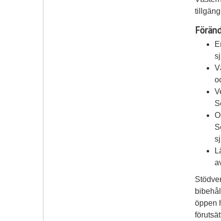
tillgän
Föränd
E
s
V
o
V
S
O
S
s
L
a
Stödver
bibehål
öppen h
förutsä