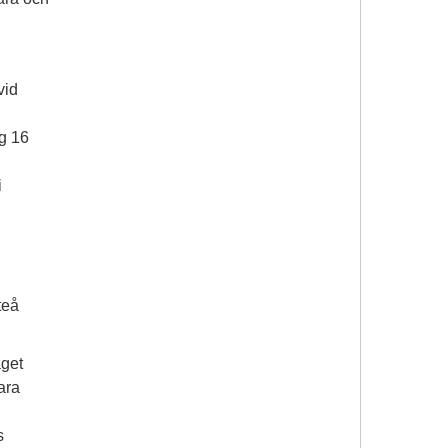
vid
g 16
i
teå
aget
ara
s