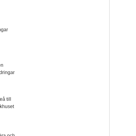
ngar
en
dringar
å till
ukhuset
ära och