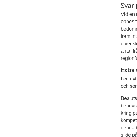
Svar 
Vid en 
opposit
bedömni
fram in
utveckl
antal f
regionf
Extra 
I en ny
och som
Besluts
behovsa
kring p
kompete
denna b
sikte p