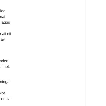
mlad
nnat
 läggs
 att ett
 av
anden
rthet:
mningar
Mot
 som tar