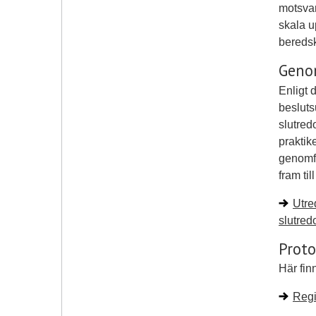
motsva
skala u
bereds
Geno
Enligt d
besluts
slutredo
praktik
genomfö
fram til
Utre
slutred
Prot
Här fin
Regi