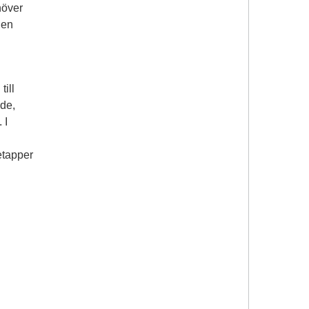
höver
 en
till
nde,
 I
etapper