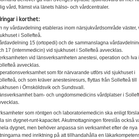
glig vård, främst via länets hälso- och vårdcentraler.
ringar i korthet:
n ny vårdavdelning etableras inom närsjukvårdsområde väster, 
jukhuset i Sollefteå.
årdavdelning 15 (ortopedi) och de sammanslagna vårdavdelnin
ch 17 (internmedicin) vid sjukhuset i Sollefteå avvecklas.
erksamheten vid länsverksamheten anestesi, operation och Iva 
ollefteå avvecklas.
perationsverksamhet som för närvarande utförs vid sjukhuset i
ollefteå, och som kräver anestesiresurs, flyttas från Sollefteå till
jukhusen i Örnsköldsvik och Sundsvall.
änsverksamhet barn- och ungdomsmedicins vårdplatser i Sollef
vvecklas.
ksamheter som röntgen och laboratoriemedicin ska enligt försl
la sin dygnet-runt-kapacitet. Akutmottagningen föreslås också v
ela dygnet, men behöver anpassa sin verksamhet efter de nya
ttningarna med inriktning på att tillhandahålla en läkarkompeten