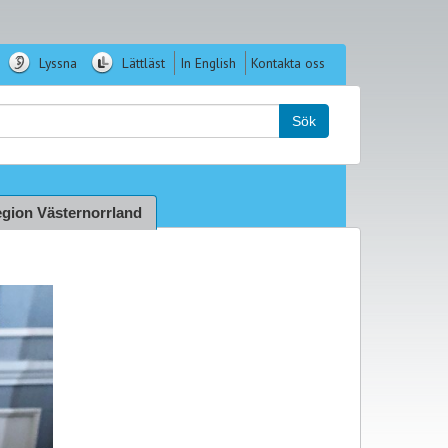
Lyssna
Lättläst
In English
Kontakta oss
k:
Sök
gion Västernorrland