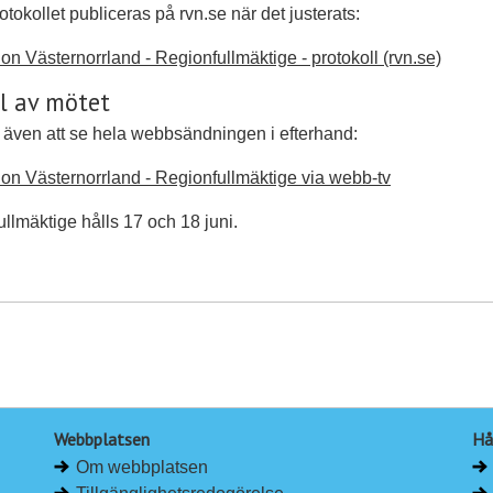
otokollet publiceras på rvn.se när det justerats:
on Västernorrland - Regionfullmäktige - protokoll (rvn.se)
l av mötet
 även att se hela webbsändningen i efterhand:
on Västernorrland - Regionfullmäktige via webb-tv
ullmäktige hålls 17 och 18 juni.
Webbplatsen
Hå
Om webbplatsen