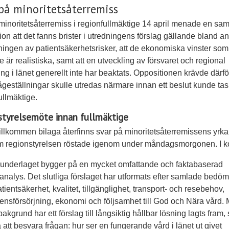
på minoritetsåterremiss
minoritetsåterremiss i regionfullmäktige 14 april menade en sa
ion att det fanns brister i utredningens förslag gällande bland a
ngen av patientsäkerhetsrisker, att de ekonomiska vinster som
te är realistiska, samt att en utveckling av försvaret och regional
ing i länet generellt inte har beaktats. Oppositionen krävde därför
rågeställningar skulle utredas närmare innan ett beslut kunde tas
ullmäktige.
styrelsemöte innan fullmäktige
tillkommen bilaga återfinns svar på minoritetsåterremissens yrk
 regionstyrelsen röstade igenom under måndagsmorgonen. I ko
underlaget bygger på en mycket omfattande och faktabaserad
nalys. Det slutliga förslaget har utformats efter samlade bedö
atientsäkerhet, kvalitet, tillgänglighet, transport- och resebehov,
nsförsörjning, ekonomi och följsamhet till God och Nära vård. 
akgrund har ett förslag till långsiktig hållbar lösning lagts fram,
å att besvara frågan: hur ser en fungerande vård i länet ut givet