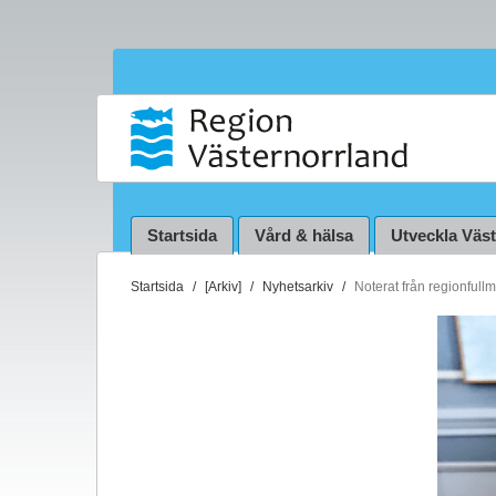
Startsida
Vård & hälsa
Utveckla Väs
D
Startsida
[Arkiv]
Nyhetsarkiv
Noterat från regionfull
u
ä
r
h
ä
r
: