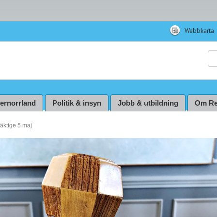
Webbkarta
Sö
ternorrland
Politik & insyn
Jobb & utbildning
Om Re
mäktige 5 maj