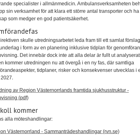
rande specialister i allmänmedicin. Ambulansverksamheten be
pp sin verksamhet för att klara ett större antal transporter och ha
kap som medger en god patientsäkerhet.
mförandefas
irektiven skulle utredningsarbetet leda fram till ett samlat förslag 
underlag i form av en planering inklusive tidplan för genomföra
visning. Det innebär dock inte att alla delar är fullt ut analyserat.
en kommer utredningen nu att övergå i en ny fas, där samtliga
randeaspekter, tidplaner, risker och konsekvenser utvecklas i 
l 2027.
dning av Region Västernorrlands framtida sjukhusstruktur -
ovisning (pdf)
okoll kommer
ns alla möteshandlingar:
on Västernorrland - Sammanträdeshandlingar (rvn.se)