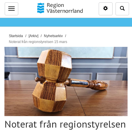
Inställninga
Sö
Meny
D
Startsida
[Arkiv]
Nyhetsarkiv
u
Noterat från regionstyrelsen 15 mars
ä
r
h
ä
r
:
Noterat från regionstyrelsen