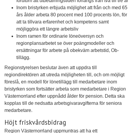
förutom att utbetalningstiden förlängs från två till tre år
Inom bristyrken erbjuda möjlighet att från och med 65
års ålder arbeta 80 procent med 100 procents lön, för
att ta tillvara erfarenhet och kompetens samt
möjliggöra ett längre arbetsliv
Inom ramen för ordinarie löneöversyn och
regionplansarbetet se över poängmodeller och
ersättningar för arbete på obekväm arbetstid, Ob-
tillägg.
Regionstyrelsen beslutar även att uppdra till
regiondirektören att utreda möjligheten till, och om möjligt
föreslå, en modell för lönetillägg till medarbetare inom
bristyrken som fortsätter arbeta som medarbetare i Region
Västernorrland efter uppnådd ålder för pension. Detta ska
kopplas till de nedsatta arbetsgivaravgifterna för seniora
medarbetare.
Höjt friskvårdsbidrag
Region Västernorrland uppmuntras att ha ett