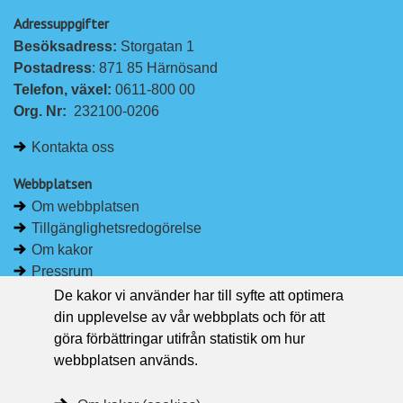
p
p
Adressuppgifter
å
å
Besöksadress: 
Storgatan 1
L
F
Postadress
: 871 85 Härnösand
i
a
Telefon, växel: 
0611-800 00
n
c
Org. Nr:
232100-0206
k
e
e
b
Kontakta oss
d
o
I
o
Webbplatsen
n
k
Om webbplatsen
Tillgänglighetsredogörelse
Om kakor
Pressrum
De kakor vi använder har till syfte att optimera
Håll dig uppdaterad
din upplevelse av vår webbplats och för att
Följ Region Västernorrland på Facebook
göra förbättringar utifrån statistik om hur
Region Västernorrland i sociala medier
webbplatsen används.
Följ Region Västernorrland via RSS