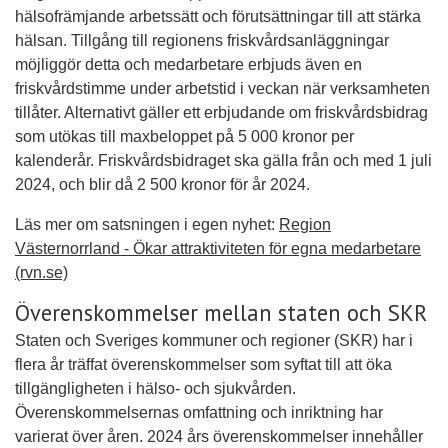
hälsofrämjande arbetssätt och förutsättningar till att stärka
hälsan. Tillgång till regionens friskvårdsanläggningar
möjliggör detta och medarbetare erbjuds även en
friskvårdstimme under arbetstid i veckan när verksamheten
tillåter. Alternativt gäller ett erbjudande om friskvårdsbidrag
som utökas till maxbeloppet på 5 000 kronor per
kalenderår. Friskvårdsbidraget ska gälla från och med 1 juli
2024, och blir då 2 500 kronor för år 2024.
Läs mer om satsningen i egen nyhet:
Region
Västernorrland - Ökar attraktiviteten för egna medarbetare
(rvn.se)
Överenskommelser mellan staten och SKR
Staten och Sveriges kommuner och regioner (SKR) har i
flera år träffat överenskommelser som syftat till att öka
tillgängligheten i hälso- och sjukvården.
Överenskommelsernas omfattning och inriktning har
varierat över åren. 2024 års överenskommelser innehåller