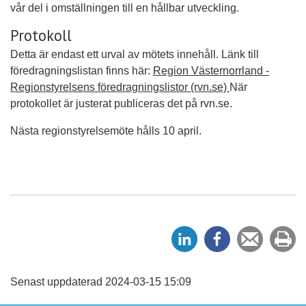
vår del i omställningen till en hållbar utveckling.
Protokoll
Detta är endast ett urval av mötets innehåll. Länk till
föredragningslistan finns här:
Region Västernorrland -
Regionstyrelsens föredragningslistor (rvn.se)
När
protokollet är justerat publiceras det på rvn.se.
Nästa regionstyrelsemöte hålls 10 april.
D
D
Tipsa
Sk
e
e
en
ut
l
l
vän
a
a
Senast uppdaterad 2024-03-15 15:09