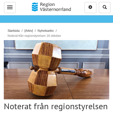
Inställninga
Sö
Meny
D
Startsida
[Arkiv]
Nyhetsarkiv
u
Noterat från regionstyrelsen 18 oktober
ä
r
h
ä
r
:
Noterat från regionstyrelsen