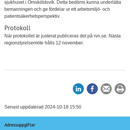
sjukhuset i Örnsköldsvik. Detta bedöms kunna underlätta
bemanningen och ge fördelar ur ett arbetsmiljö- och
patientsäkerhetsperspektiv.
Protokoll
När protokollet är justerat publiceras det på rvn.se. Nästa
regionstyrelsemöte hålls 12 november.
D
D
Tipsa
Sk
e
e
en
ut
l
l
vän
a
a
Senast uppdaterad 2024-10-18 15:50
p
p
Adressuppgifter
å
å