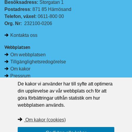
Besöksadress: 
Storgatan 1
L
F
Postadress
: 871 85 Härnösand
i
a
Telefon, växel: 
0611-800 00
n
c
Org. Nr:
232100-0206
k
e
e
b
Kontakta oss
d
o
I
o
Webbplatsen
n
k
Om webbplatsen
Tillgänglighetsredogörelse
Om kakor
Pressrum
De kakor vi använder har till syfte att optimera
Håll dig uppdaterad
din upplevelse av vår webbplats och för att
Följ Region Västernorrland på Facebook
göra förbättringar utifrån statistik om hur
Region Västernorrland i sociala medier
webbplatsen används.
Följ Region Västernorrland via RSS
Om kakor (cookies)