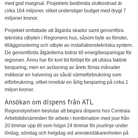
med god marginal. Projektets bedömda slutkostnad är
cirka 164 miljoner, vilket understiger budget med drygt 7
miljoner kronor.
Projektet omfattade att åtgärda skador samt genomföra
tekniska utbyten i Regionens hus, såsom byte av fönster,
tilläggsisolering och utbyte av installationstekniska system.
De genomförda åtgärderna bidrar till energibesparingar för
regionen. Ännu har för kort tid förlöpt för att utläsa faktisk
besparing, men en avläsning av årets första månader
indikerar en halvering av såväl värmeförbrukning som
elförbrukning, vilket innebär en årlig besparing på cirka 1
miljon kronor.
Ansökan om dispens från ATL
Regionstyrelsen beslutar att begära dispens hos Centrala
Arbetstidsnämnden för arbete i kombination med jour från
20 timmar upp till som högst 24 timmar för jourlinje under
lördag, söndag och helgdag vid anestesiläkarenheten på