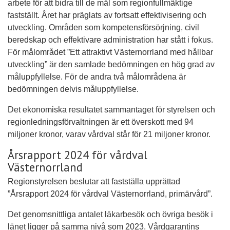
arbete för att bidra till de mål som regionfullmäktige
fastställt. Året har präglats av fortsatt effektivisering och
utveckling. Områden som kompetensförsörjning, civil
beredskap och effektivare administration har stått i fokus.
För målområdet ”Ett attraktivt Västernorrland med hållbar
utveckling” är den samlade bedömningen en hög grad av
måluppfyllelse. För de andra två målområdena är
bedömningen delvis måluppfyllelse.
Det ekonomiska resultatet sammantaget för styrelsen och
regionledningsförvaltningen är ett överskott med 94
miljoner kronor, varav vårdval står för 21 miljoner kronor.
Årsrapport 2024 för vårdval
Västernorrland
Regionstyrelsen beslutar att fastställa upprättad
”Årsrapport 2024 för vårdval Västernorrland, primärvård”.
Det genomsnittliga antalet läkarbesök och övriga besök i
länet ligger på samma nivå som 2023. Vårdgarantins