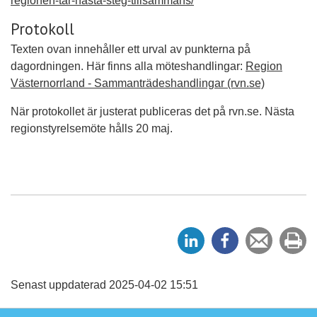
regionen-tar-nasta-steg-tillsammans/
Protokoll
Texten ovan innehåller ett urval av punkterna på
dagordningen. Här finns alla möteshandlingar:
Region
Västernorrland - Sammanträdeshandlingar (rvn.se)
När protokollet är justerat publiceras det på rvn.se. Nästa
regionstyrelsemöte hålls 20 maj.
D
D
Tipsa
Sk
e
e
en
ut
l
l
vän
a
a
Senast uppdaterad 2025-04-02 15:51
p
p