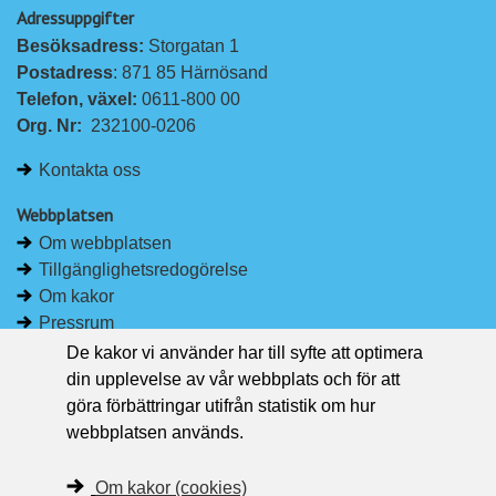
Adressuppgifter
å
å
Besöksadress: 
Storgatan 1
L
F
Postadress
: 871 85 Härnösand
i
a
Telefon, växel: 
0611-800 00
n
c
Org. Nr:
232100-0206
k
e
e
b
Kontakta oss
d
o
I
o
Webbplatsen
n
k
Om webbplatsen
Tillgänglighetsredogörelse
Om kakor
Pressrum
De kakor vi använder har till syfte att optimera
Håll dig uppdaterad
din upplevelse av vår webbplats och för att
Följ Region Västernorrland på Facebook
göra förbättringar utifrån statistik om hur
Region Västernorrland i sociala medier
webbplatsen används.
Följ Region Västernorrland via RSS
Om kakor (cookies)