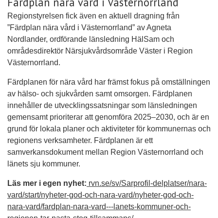
Färdplan nära vård i Västernorrland
Regionstyrelsen fick även en aktuell dragning från
”Färdplan nära vård i Västernorrland” av Agneta
Nordlander, ordförande länsledning HälSam och
områdesdirektör Närsjukvårdsområde Väster i Region
Västernorrland.
Färdplanen för nära vård har främst fokus på omställningen
av hälso- och sjukvården samt omsorgen. Färdplanen
innehåller de utvecklingssatsningar som länsledningen
gemensamt prioriterar att genomföra 2025–2030, och är en
grund för lokala planer och aktiviteter för kommunernas och
regionens verksamheter. Färdplanen är ett
samverkansdokument mellan Region Västernorrland och
länets sju kommuner.
Läs mer i egen nyhet:
rvn.se/sv/Sarprofil-delplatser/nara-
vard/start/nyheter-god-och-nara-vard/nyheter-god-och-
nara-vard/fardplan-nara-vard---lanets-kommuner-och-