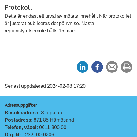
Protokoll
Detta är endast ett urval av mötets innehåll. När protokollet
är justerat publiceras det på rvn.se. Nästa
regionstyrelsemöte hålls 15 mars.
D
D
Tipsa
Sk
e
e
en
ut
l
l
vän
a
a
Senast uppdaterad 2024-02-08 17:20
p
p
Adressuppgifter
å
å
Besöksadress: 
Storgatan 1
L
F
Postadress
: 871 85 Härnösand
i
a
Telefon, växel: 
0611-800 00
n
c
Org. Nr:
232100-0206
k
e