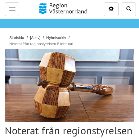
Inställninga
Sö
Meny
D
Startsida
[Arkiv]
Nyhetsarkiv
u
Noterat från regionstyrelsen 8 februari
ä
r
h
ä
r
:
Noterat från regionstyrelsen