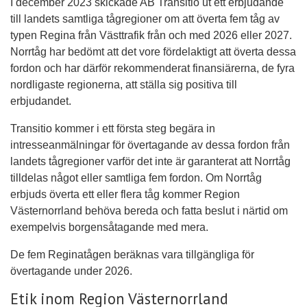
I december 2023 skickade AB Transitio ut ett erbjudande
till landets samtliga tågregioner om att överta fem tåg av
typen Regina från Västtrafik från och med 2026 eller 2027.
Norrtåg har bedömt att det vore fördelaktigt att överta dessa
fordon och har därför rekommenderat finansiärerna, de fyra
nordligaste regionerna, att ställa sig positiva till
erbjudandet.
Transitio kommer i ett första steg begära in
intresseanmälningar för övertagande av dessa fordon från
landets tågregioner varför det inte är garanterat att Norrtåg
tilldelas något eller samtliga fem fordon. Om Norrtåg
erbjuds överta ett eller flera tåg kommer Region
Västernorrland behöva bereda och fatta beslut i närtid om
exempelvis borgensåtagande med mera.
De fem Reginatågen beräknas vara tillgängliga för
övertagande under 2026.
Etik inom Region Västernorrland