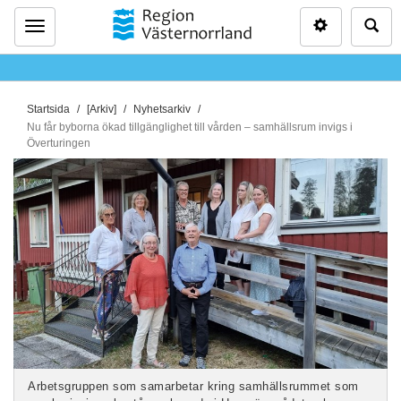
Inställninga
Sö
Meny
D
Startsida
[Arkiv]
Nyhetsarkiv
u
Nu får byborna ökad tillgänglighet till vården – samhällsrum invigs i
Överturingen
ä
r
h
ä
r
:
Arbetsgruppen som samarbetar kring samhällsrummet som