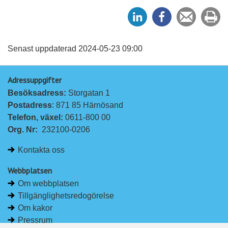
D
D
Tipsa
Sk
e
e
en
ut
l
l
vän
a
a
Senast uppdaterad 2024-05-23 09:00
p
p
Adressuppgifter
å
å
Besöksadress: 
Storgatan 1
L
F
Postadress
: 871 85 Härnösand
i
a
Telefon, växel: 
0611-800 00
n
c
Org. Nr:
232100-0206
k
e
e
b
Kontakta oss
d
o
I
o
Webbplatsen
n
k
Om webbplatsen
Tillgänglighetsredogörelse
Om kakor
Pressrum