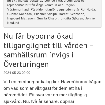
nu ska invigas består av boende i Haveröområdet och
representanter från Ånge kommun och Region
Västernorrland. På bilden utanför byggnaden står Rut Norda,
Gunnar Karlsson, Elisabet Adolph, Harriet Svensson,
Ingegerd Mattsson, Gunilla Olsson, Birgitta Sjögren, Jennie
Näslund
Nu får byborna ökad
tillgänglighet till vården –
samhällsrum invigs i
Överturingen
2024-05-23 09:00
Vid en medborgardialog fick Haveröborna frågan
om vad som är viktigast för dem att ha i
närområdet. Ett svar var en mer tillgänglig
sjukvård. Nu, två år senare, öppnar