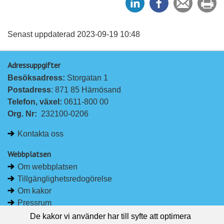
e
e
en
ut
l
l
vän
a
a
Senast uppdaterad 2023-09-19 10:48
p
p
Adressuppgifter
å
å
Besöksadress: 
Storgatan 1
L
F
Postadress
: 871 85 Härnösand
i
a
Telefon, växel: 
0611-800 00
n
c
Org. Nr:
232100-0206
k
e
e
b
Kontakta oss
d
o
I
o
Webbplatsen
n
k
Om webbplatsen
Tillgänglighetsredogörelse
Om kakor
Pressrum
De kakor vi använder har till syfte att optimera
Håll dig uppdaterad