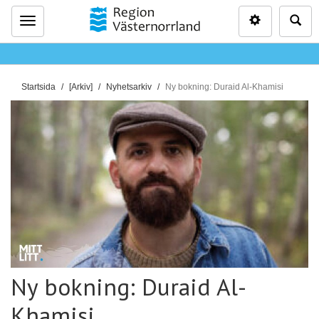
Inställninga
Sö
Meny
D
Startsida
[Arkiv]
Nyhetsarkiv
Ny bokning: Duraid Al-Khamisi
u
ä
r
h
ä
r
:
Ny bokning: Duraid Al-
Khamisi