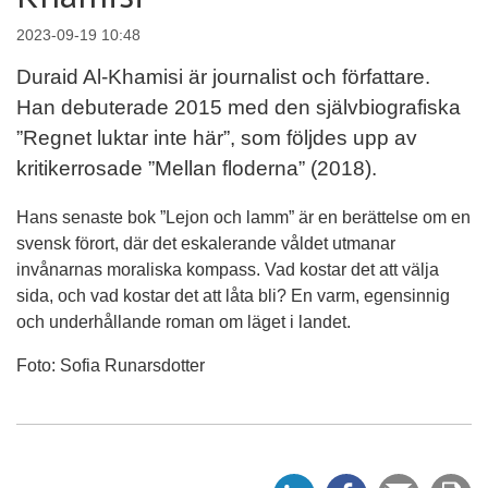
2023-09-19 10:48
Duraid Al-Khamisi är journalist och författare.
Han debuterade 2015 med den självbiografiska
”Regnet luktar inte här”, som följdes upp av
kritikerrosade ”Mellan floderna” (2018).
Hans senaste bok ”Lejon och lamm” är en berättelse om en
svensk förort, där det eskalerande våldet utmanar
invånarnas moraliska kompass. Vad kostar det att välja
sida, och vad kostar det att låta bli? En varm, egensinnig
och underhållande roman om läget i landet.
Foto: Sofia Runarsdotter
D
D
Tipsa
Sk