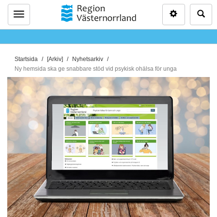
Inställninga
Sö
Meny
D
Startsida
[Arkiv]
Nyhetsarkiv
u
Ny hemsida ska ge snabbare stöd vid psykisk ohälsa för unga
ä
r
h
ä
r
: