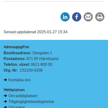
D
D
Tipsa
Sk
e
e
en
ut
l
l
vän
a
a
Senast uppdaterad 2025-01-27 15:34
p
p
Adressuppgifter
å
å
Besöksadress: 
Storgatan 1
L
F
Postadress
: 871 85 Härnösand
i
a
Telefon, växel: 
0611-800 00
n
c
Org. Nr:
232100-0206
k
e
e
b
Kontakta oss
d
o
I
o
Webbplatsen
n
k
Om webbplatsen
Tillgänglighetsredogörelse
Om kakor