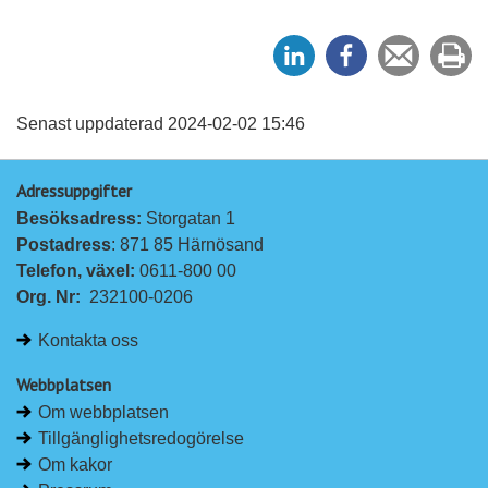
D
D
Tipsa
Sk
e
e
en
ut
l
l
vän
a
a
Senast uppdaterad 2024-02-02 15:46
p
p
Adressuppgifter
å
å
Besöksadress: 
Storgatan 1
L
F
Postadress
: 871 85 Härnösand
i
a
Telefon, växel: 
0611-800 00
n
c
Org. Nr:
232100-0206
k
e
e
b
Kontakta oss
d
o
I
o
Webbplatsen
n
k
Om webbplatsen
Tillgänglighetsredogörelse
Om kakor