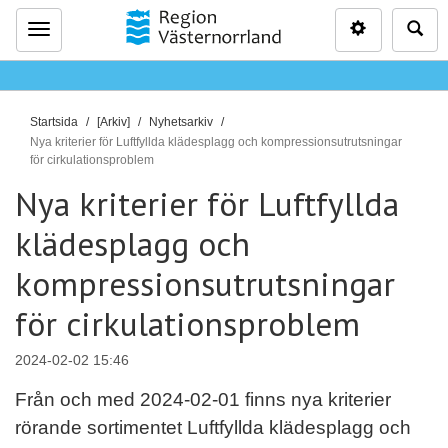
Inställninga
Sö
Meny
D
Startsida
[Arkiv]
Nyhetsarkiv
u
Nya kriterier för Luftfyllda klädesplagg och kompressionsutrutsningar
för cirkulationsproblem
ä
r
Nya kriterier för Luftfyllda
h
klädesplagg och
ä
r
kompressionsutrutsningar
:
för cirkulationsproblem
2024-02-02 15:46
Från och med 2024-02-01 finns nya kriterier
rörande sortimentet Luftfyllda klädesplagg och