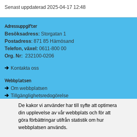
a
a
Senast uppdaterad 2025-04-17 12:48
p
p
Adressuppgifter
å
å
Besöksadress: 
Storgatan 1
L
F
Postadress
: 871 85 Härnösand
i
a
Telefon, växel: 
0611-800 00
n
c
Org. Nr:
232100-0206
k
e
e
b
Kontakta oss
d
o
I
o
Webbplatsen
n
k
Om webbplatsen
Tillgänglighetsredogörelse
Om kakor
De kakor vi använder har till syfte att optimera
Pressrum
din upplevelse av vår webbplats och för att
göra förbättringar utifrån statistik om hur
Håll dig uppdaterad
webbplatsen används.
Följ Region Västernorrland på Facebook