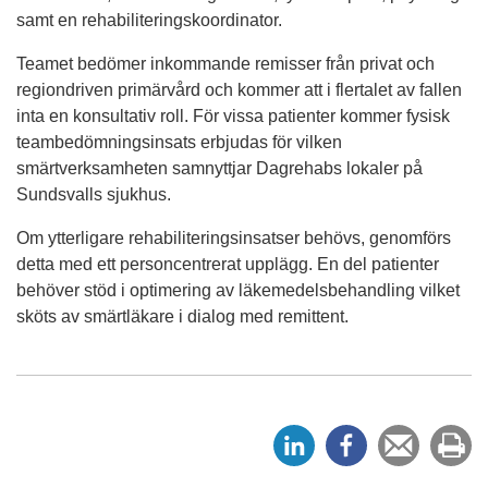
samt en rehabiliteringskoordinator.
Teamet bedömer inkommande remisser från privat och
regiondriven primärvård och kommer att i flertalet av fallen
inta en konsultativ roll. För vissa patienter kommer fysisk
teambedömningsinsats erbjudas för vilken
smärtverksamheten samnyttjar Dagrehabs lokaler på
Sundsvalls sjukhus.
Om ytterligare rehabiliteringsinsatser behövs, genomförs
detta med ett personcentrerat upplägg. En del patienter
behöver stöd i optimering av läkemedelsbehandling vilket
sköts av smärtläkare i dialog med remittent.
D
D
Tipsa
Sk
e
e
en
ut
l
l
vän