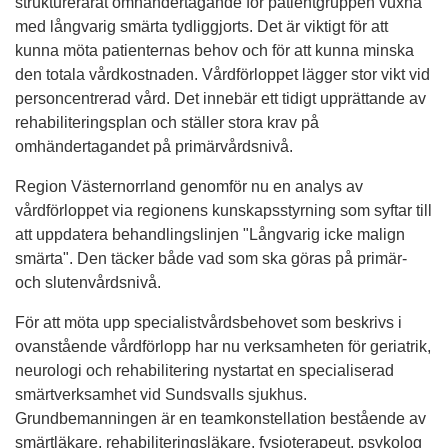
strukturerarat omhändertagande för patientgruppen vuxna
med långvarig smärta tydliggjorts. Det är viktigt för att
kunna möta patienternas behov och för att kunna minska
den totala vårdkostnaden. Vårdförloppet lägger stor vikt vid
personcentrerad vård. Det innebär ett tidigt upprättande av
rehabiliteringsplan och ställer stora krav på
omhändertagandet på primärvårdsnivå.
Region Västernorrland genomför nu en analys av
vårdförloppet via regionens kunskapsstyrning som syftar till
att uppdatera behandlingslinjen "Långvarig icke malign
smärta". Den täcker både vad som ska göras på primär-
och slutenvårdsnivå.
För att möta upp specialistvårdsbehovet som beskrivs i
ovanstående vårdförlopp har nu verksamheten för geriatrik,
neurologi och rehabilitering nystartat en specialiserad
smärtverksamhet vid Sundsvalls sjukhus.
Grundbemanningen är en teamkonstellation bestående av
smärtläkare, rehabiliteringsläkare, fysioterapeut, psykolog