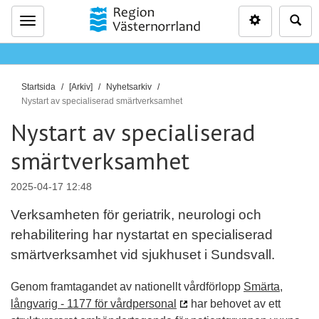
Inställninga
Sö
Meny
D
Startsida
[Arkiv]
Nyhetsarkiv
u
Nystart av specialiserad smärtverksamhet
ä
Nystart av specialiserad
r
smärtverksamhet
h
ä
r
2025-04-17 12:48
:
Verksamheten för geriatrik, neurologi och
rehabilitering har nystartat en specialiserad
smärtverksamhet vid sjukhuset i Sundsvall.
Genom framtagandet av nationellt vårdförlopp
Smärta,
långvarig - 1177 för vårdpersonal
har behovet av ett