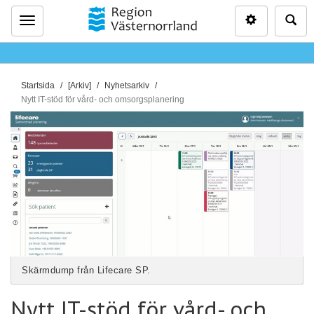
Inställninga
Sö
Meny
D
Startsida
[Arkiv]
Nyhetsarkiv
u
Nytt IT-stöd för vård- och omsorgsplanering
ä
r
h
ä
r
:
Skärmdump från Lifecare SP.
Nytt IT-stöd för vård- och