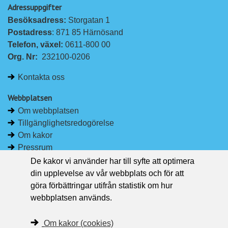
Adressuppgifter
å
å
Besöksadress: 
Storgatan 1
L
F
Postadress
: 871 85 Härnösand
i
a
Telefon, växel: 
0611-800 00
n
c
Org. Nr:
232100-0206
k
e
e
b
Kontakta oss
d
o
I
o
Webbplatsen
n
k
Om webbplatsen
Tillgänglighetsredogörelse
Om kakor
Pressrum
De kakor vi använder har till syfte att optimera
Håll dig uppdaterad
din upplevelse av vår webbplats och för att
Följ Region Västernorrland på Facebook
göra förbättringar utifrån statistik om hur
Region Västernorrland i sociala medier
webbplatsen används.
Följ Region Västernorrland via RSS
Om kakor (cookies)