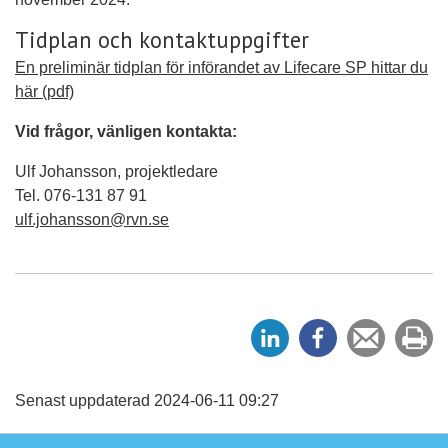
Tidplan och kontaktuppgifter
En preliminär tidplan för införandet av Lifecare SP hittar du
här (pdf)
Vid frågor, vänligen kontakta:
Ulf Johansson, projektledare
Tel. 076-131 87 91
ulf.johansson@rvn.se
D
D
Tipsa
Sk
e
e
en
ut
l
l
vän
a
a
Senast uppdaterad 2024-06-11 09:27
p
p