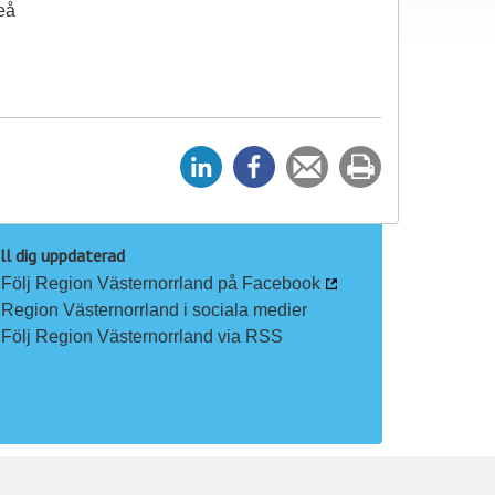
eå
D
D
Tipsa
Skriv
e
e
en
ut
l
l
vän
a
a
ll dig uppdaterad
Följ Region Västernorrland på Facebook
p
p
Region Västernorrland i sociala medier
å
å
Följ Region Västernorrland via RSS
L
F
i
a
n
c
k
e
e
b
d
o