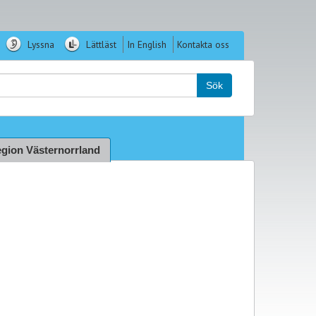
Lyssna
Lättläst
In English
Kontakta oss
k:
Sök
gion Västernorrland