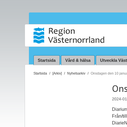
Startsida
Vård & hälsa
Utveckla Väs
D
Startsida
[Arkiv]
Nyhetsarkiv
Onsdagen den 10 janua
u
Ons
ä
r
2024-01
h
ä
Diariu
r
Från/ti
:
Diarie