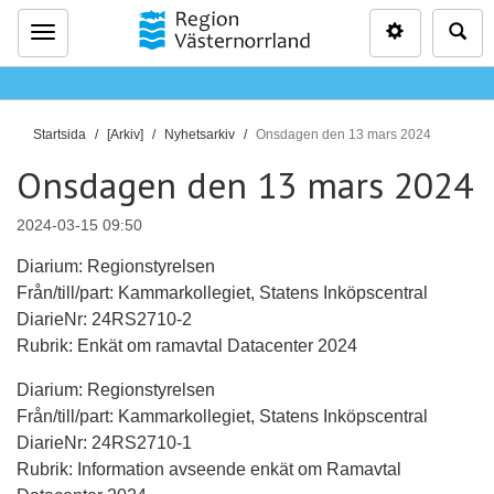
Inställninga
Sö
Meny
D
Startsida
[Arkiv]
Nyhetsarkiv
Onsdagen den 13 mars 2024
u
Onsdagen den 13 mars 2024
ä
r
2024-03-15 09:50
h
ä
Diarium: Regionstyrelsen
r
Från/till/part: Kammarkollegiet, Statens Inköpscentral
:
DiarieNr: 24RS2710-2
Rubrik: Enkät om ramavtal Datacenter 2024
Diarium: Regionstyrelsen
Från/till/part: Kammarkollegiet, Statens Inköpscentral
DiarieNr: 24RS2710-1
Rubrik: Information avseende enkät om Ramavtal