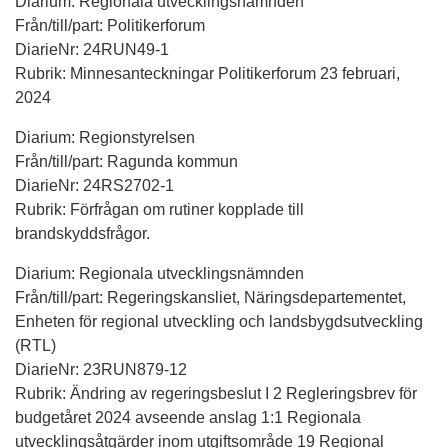
Diarium: Regionala utvecklingsnämnden
Från/till/part: Politikerforum
DiarieNr: 24RUN49-1
Rubrik: Minnesanteckningar Politikerforum 23 februari,
2024
Diarium: Regionstyrelsen
Från/till/part: Ragunda kommun
DiarieNr: 24RS2702-1
Rubrik: Förfrågan om rutiner kopplade till
brandskyddsfrågor.
Diarium: Regionala utvecklingsnämnden
Från/till/part: Regeringskansliet, Näringsdepartementet,
Enheten för regional utveckling och landsbygdsutveckling
(RTL)
DiarieNr: 23RUN879-12
Rubrik: Ändring av regeringsbeslut I 2 Regleringsbrev för
budgetåret 2024 avseende anslag 1:1 Regionala
utvecklingsåtgärder inom utgiftsområde 19 Regional