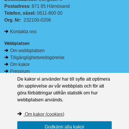
L
F
Postadress
: 871 85 Härnösand
i
a
Telefon, växel: 
0611-800 00
n
c
Org. Nr:
232100-0206
k
e
e
b
Kontakta oss
d
o
I
o
Webbplatsen
n
k
Om webbplatsen
Tillgänglighetsredogörelse
Om kakor
Pressrum
De kakor vi använder har till syfte att optimera
Håll dig uppdaterad
din upplevelse av vår webbplats och för att
Följ Region Västernorrland på Facebook
göra förbättringar utifrån statistik om hur
Region Västernorrland i sociala medier
webbplatsen används.
Följ Region Västernorrland via RSS
Om kakor (cookies)
Godkänn alla kakor