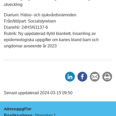
utveckling
Diarium: Hälso- och sjukvårdsnämnden
Från/till/part: Socialstyrelsen
DiarieNr: 24HSN1137-6
Rubrik: Ny uppdaterad ifylld blankett, Insamling av
epidemiologiska uppgifter om karies bland barn och
ungdomar avseende år 2023
D
D
Tipsa
Sk
e
e
en
ut
l
l
vän
a
a
Senast uppdaterad 2024-03-15 09:50
p
p
Adressuppgifter
å
å
Besöksadress: 
Storgatan 1