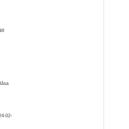
ill
blåsa
24-02-