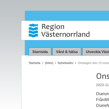
Startsida
Vård & hälsa
Utveckla Väs
D
Startsida
[Arkiv]
Nyhetsarkiv
Onsdagen den 15 nov
u
Ons
ä
r
2023-11
h
ä
Diarium
r
Från/til
:
Diarie