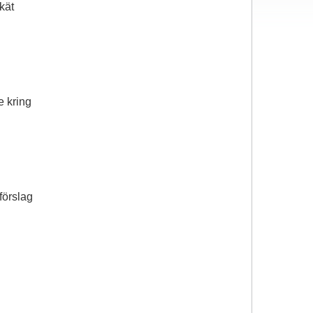
kät
e kring
 förslag