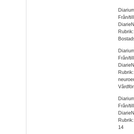
Diariu
Från/ti
Diarie
Rubrik: 
Bostad
Diariu
Från/ti
Diarie
Rubrik:
neuroen
Vårdför
Diariu
Från/ti
Diarie
Rubrik
14