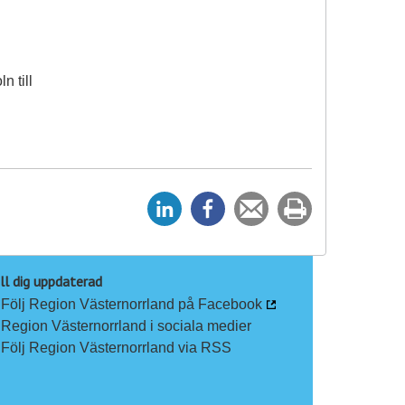
n till
D
D
Tipsa
Skriv
e
e
en
ut
l
l
vän
a
a
ll dig uppdaterad
Följ Region Västernorrland på Facebook
p
p
Region Västernorrland i sociala medier
å
å
Följ Region Västernorrland via RSS
L
F
i
a
n
c