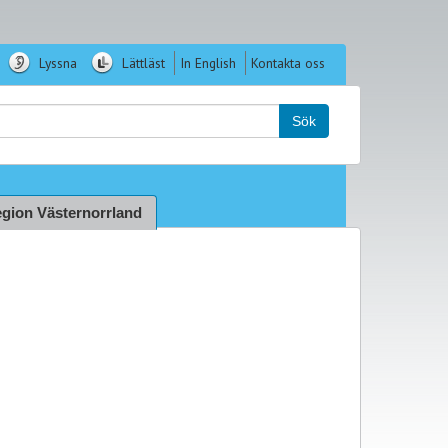
Lyssna
Lättläst
In English
Kontakta oss
k:
Sök
gion Västernorrland