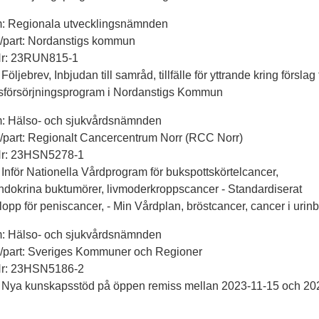
m: Regionala utvecklingsnämnden
ll/part: Nordanstigs kommun
Nr: 23RUN815-1
Följebrev, Inbjudan till samråd, tillfälle för yttrande kring förslag t
sförsörjningsprogram i Nordanstigs Kommun
m: Hälso- och sjukvårdsnämnden
ll/part: Regionalt Cancercentrum Norr (RCC Norr)
Nr: 23HSN5278-1
 Inför Nationella Vårdprogram för bukspottskörtelcancer,
dokrina buktumörer, livmoderkroppscancer - Standardiserat
lopp för peniscancer, - Min Vårdplan, bröstcancer, cancer i urin
m: Hälso- och sjukvårdsnämnden
ll/part: Sveriges Kommuner och Regioner
Nr: 23HSN5186-2
: Nya kunskapsstöd på öppen remiss mellan 2023-11-15 och 20