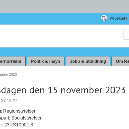
Webbkarta
Sö
ternorrland
Politik & insyn
Jobb & utbildning
Om Re
ember 2023
dagen den 15 november 2023
-27 13:27
: Regionstyrelsen
l/part: Socialstyrelsen
Nr: 23RS10901-3