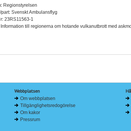
: Regionstyrelsen
ll/part: Svenskt Ambulansflyg
Nr: 23RS11563-1
 Information till regionerna om hotande vulkanutbrott med askmol
Webbplatsen
Hå
Om webbplatsen
Tillgänglighetsredogörelse
Om kakor
Pressrum