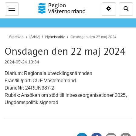
Inställninga
Sö
Meny
D
Startsida
[Arkiv]
Nyhetsarkiv
Onsdagen den 22 maj 2024
u
Onsdagen den 22 maj 2024
ä
r
2024-05-24 10:34
h
ä
Diarium: Regionala utvecklingsnämnden
r
Från/till/part: CUF Västernorrland
:
DiarieNr: 24RUN387-2
Rubrik: Ansökan om stöd till intresseorganisationer 2025,
Ungdomspolitik signerad
D
D
Tipsa
Sk