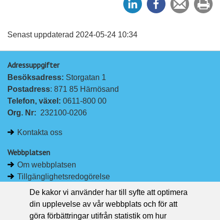
e
e
en
ut
l
l
vän
a
a
Senast uppdaterad 2024-05-24 10:34
p
p
Adressuppgifter
å
å
Besöksadress: 
Storgatan 1
L
F
Postadress
: 871 85 Härnösand
i
a
Telefon, växel: 
0611-800 00
n
c
Org. Nr:
232100-0206
k
e
e
b
Kontakta oss
d
o
I
o
Webbplatsen
n
k
Om webbplatsen
Tillgänglighetsredogörelse
Om kakor
De kakor vi använder har till syfte att optimera
Pressrum
din upplevelse av vår webbplats och för att
göra förbättringar utifrån statistik om hur
Håll dig uppdaterad