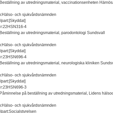
Beställning av utredningsmaterial, vaccinationsenheten Härnö
m:Hälso- och sjukvårdsnämnden
l/part:[Skyddat]
Nr:22HSN316-4
Beställning av utredningsmaterial, parodontologi Sundsvall
m:Hälso- och sjukvårdsnämnden
l/part:[Skyddat]
Nr:23HSN696-4
Beställning av utredningsmaterial, neurologiska kliniken Sundsv
m:Hälso- och sjukvårdsnämnden
l/part:[Skyddat]
Nr:23HSN696-3
Påminnelse på beställning av utredningsmaterial, Lidens hälsoc
m:Hälso- och sjukvårdsnämnden
l/part:Socialstyrelsen