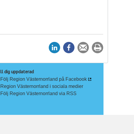
D
D
Tipsa
Skriv
e
e
en
ut
l
l
vän
a
a
ll dig uppdaterad
Följ Region Västernorrland på Facebook
p
p
Region Västernorrland i sociala medier
å
å
Följ Region Västernorrland via RSS
L
F
i
a
n
c
k
e
e
b
d
o