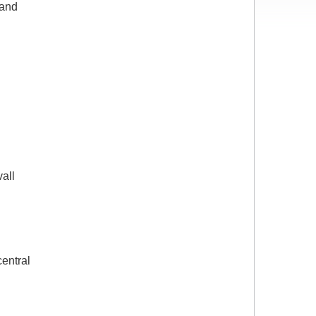
sand
all
entral