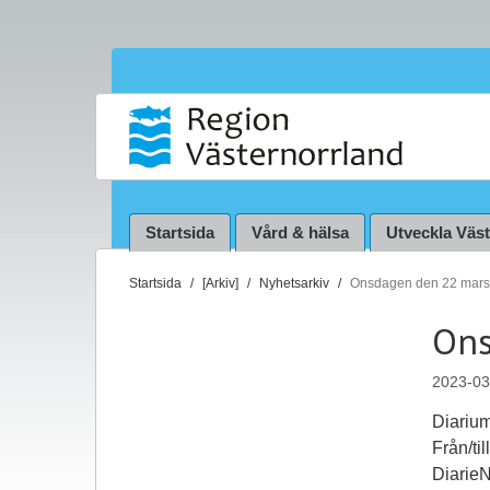
Startsida
Vård & hälsa
Utveckla Väs
D
Startsida
[Arkiv]
Nyhetsarkiv
Onsdagen den 22 mars
u
Ons
ä
r
2023-03
h
ä
Diariu
r
Från/til
:
Diarie