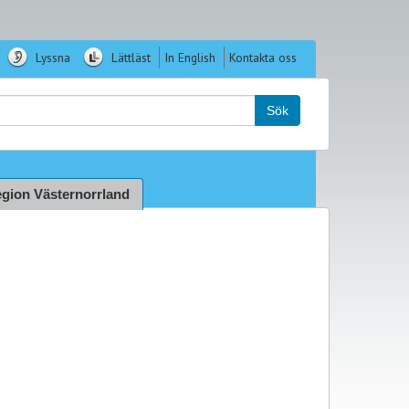
Lyssna
Lättläst
In English
Kontakta oss
k:
Sök
gion Västernorrland