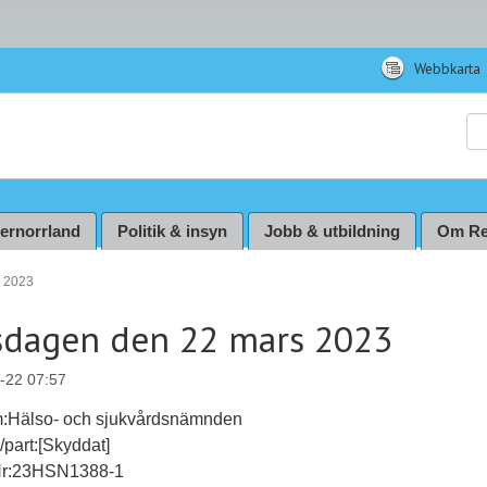
Webbkarta
Sö
ternorrland
Politik & insyn
Jobb & utbildning
Om Re
 2023
dagen den 22 mars 2023
-22 07:57
m:Hälso- och sjukvårdsnämnden
l/part:[Skyddat]
Nr:23HSN1388-1