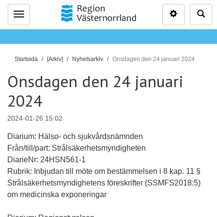
Inställninga
Sö
Meny
D
Startsida
[Arkiv]
Nyhetsarkiv
Onsdagen den 24 januari 2024
u
Onsdagen den 24 januari
ä
r
2024
h
ä
2024-01-26 15:02
r
Diarium: Hälso- och sjukvårdsnämnden
:
Från/till/part: Strålsäkerhetsmyndigheten
DiarieNr: 24HSN561-1
Rubrik: Inbjudan till möte om bestämmelsen i 8 kap. 11 §
Strålsäkerhetsmyndighetens föreskrifter (SSMFS2018:5)
om medicinska exponeringar