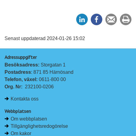
D
D
Tipsa
Sk
e
e
en
ut
l
l
vän
a
a
Senast uppdaterad 2024-01-26 15:02
p
p
Adressuppgifter
å
å
Besöksadress: 
Storgatan 1
L
F
Postadress
: 871 85 Härnösand
i
a
Telefon, växel: 
0611-800 00
n
c
Org. Nr:
232100-0206
k
e
e
b
Kontakta oss
d
o
I
o
Webbplatsen
n
k
Om webbplatsen
Tillgänglighetsredogörelse
Om kakor