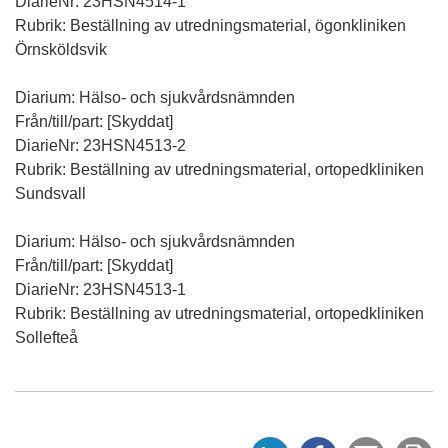
DiarieNr: 23HSN4514-1
Rubrik: Beställning av utredningsmaterial, ögonkliniken
Örnsköldsvik
Diarium: Hälso- och sjukvårdsnämnden
Från/till/part: [Skyddat]
DiarieNr: 23HSN4513-2
Rubrik: Beställning av utredningsmaterial, ortopedkliniken
Sundsvall
Diarium: Hälso- och sjukvårdsnämnden
Från/till/part: [Skyddat]
DiarieNr: 23HSN4513-1
Rubrik: Beställning av utredningsmaterial, ortopedkliniken
Sollefteå
D
D
Tipsa
Sk