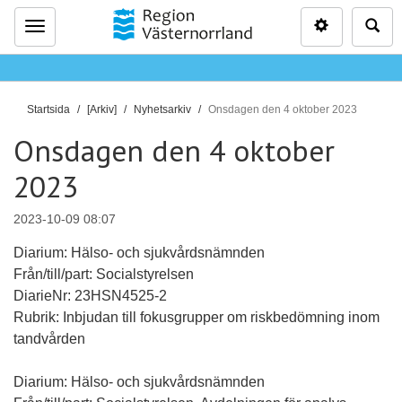
Inställninga
Sö
Meny
D
Startsida
[Arkiv]
Nyhetsarkiv
Onsdagen den 4 oktober 2023
u
Onsdagen den 4 oktober
ä
r
2023
h
ä
2023-10-09 08:07
r
Diarium: Hälso- och sjukvårdsnämnden
:
Från/till/part: Socialstyrelsen
DiarieNr: 23HSN4525-2
Rubrik: Inbjudan till fokusgrupper om riskbedömning inom
tandvården
Diarium: Hälso- och sjukvårdsnämnden