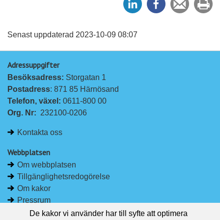
e
e
en
ut
l
l
vän
a
a
Senast uppdaterad 2023-10-09 08:07
p
p
Adressuppgifter
å
å
Besöksadress: 
Storgatan 1
L
F
Postadress
: 871 85 Härnösand
i
a
Telefon, växel: 
0611-800 00
n
c
Org. Nr:
232100-0206
k
e
e
b
Kontakta oss
d
o
I
o
Webbplatsen
n
k
Om webbplatsen
Tillgänglighetsredogörelse
Om kakor
Pressrum
De kakor vi använder har till syfte att optimera
Håll dig uppdaterad