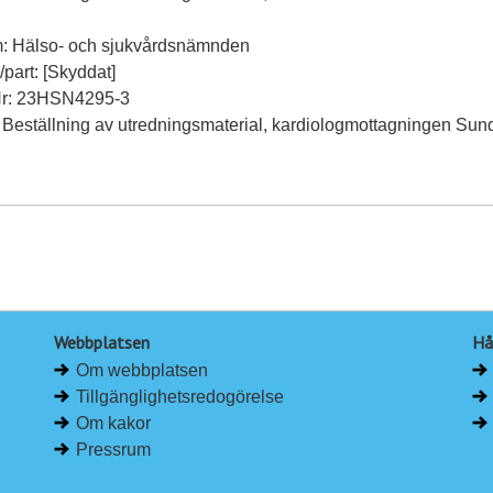
m: Hälso- och sjukvårdsnämnden
l/part: [Skyddat]
Nr: 23HSN4295-3
 Beställning av utredningsmaterial, kardiologmottagningen Sun
Webbplatsen
Hå
Om webbplatsen
Tillgänglighetsredogörelse
Om kakor
Pressrum