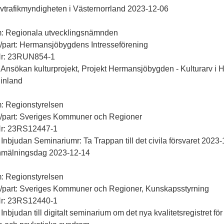
ivtrafikmyndigheten i Västernorrland 2023-12-06
m: Regionala utvecklingsnämnden
ll/part: Hermansjöbygdens Intresseförening
Nr: 23RUN854-1
 Ansökan kulturprojekt, Projekt Hermansjöbygden - Kulturarv i 
inland
: Regionstyrelsen
ll/part: Sveriges Kommuner och Regioner
Nr: 23RS12447-1
 Inbjudan Seminariumr: Ta Trappan till det civila försvaret 2023-
anmälningsdag 2023-12-14
: Regionstyrelsen
ll/part: Sveriges Kommuner och Regioner, Kunskapsstyrning
Nr: 23RS12440-1
 Inbjudan till digitalt seminarium om det nya kvalitetsregistret för