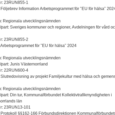
Nr: 23RUN855-1
 Följebrev Information Arbetsprogrammet för "EU för hälsa" 202
m: Regionala utvecklingsnämnden
ll/part: Sveriges kommuner och regioner, Avdelningen för vård o
Nr: 23RUN855-2
 Arbetsprogrammet för "EU för hälsa" 2024
m: Regionala utvecklingsnämnden
ll/part: Junis Västernorrland
Nr: 22RUN600-4
 Slutredovisning av projekt Familjekultur med hälsa och gemen
m: Regionala utvecklingsnämnden
ll/part: Din tur, Kommunalförbundet Kollektivtrafikmyndigheten i
orrlands län
Nr: 23RUN13-101
: Protokoll §§162-166 Förbundsdirektionen Kommunalförbundet