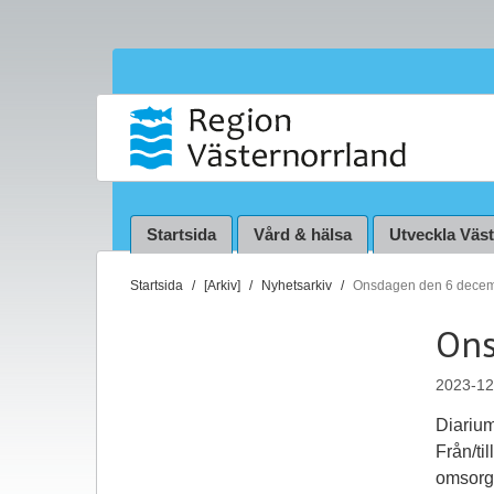
Startsida
Vård & hälsa
Utveckla Väs
D
Startsida
[Arkiv]
Nyhetsarkiv
Onsdagen den 6 dece
u
Ons
ä
r
2023-12
h
ä
Diariu
r
Från/ti
:
omsorg