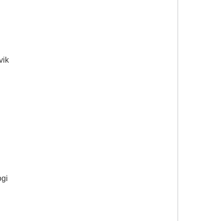
vik
ogi