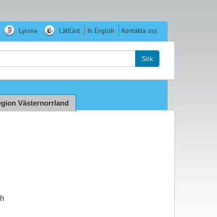
Lyssna
Lättläst
In English
Kontakta oss
k:
Sök
gion Västernorrland
ch