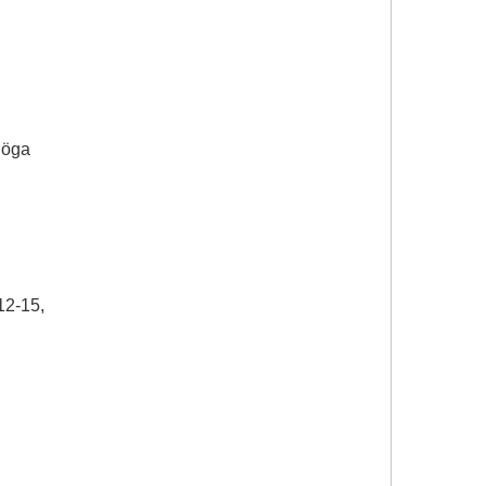
Höga
12-15,