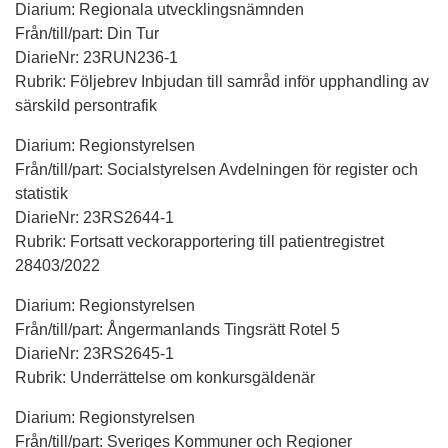
Diarium: Regionala utvecklingsnämnden
Från/till/part: Din Tur
DiarieNr: 23RUN236-1
Rubrik: Följebrev Inbjudan till samråd inför upphandling av
särskild persontrafik
Diarium: Regionstyrelsen
Från/till/part: Socialstyrelsen Avdelningen för register och
statistik
DiarieNr: 23RS2644-1
Rubrik: Fortsatt veckorapportering till patientregistret
28403/2022
Diarium: Regionstyrelsen
Från/till/part: Ångermanlands Tingsrätt Rotel 5
DiarieNr: 23RS2645-1
Rubrik: Underrättelse om konkursgäldenär
Diarium: Regionstyrelsen
Från/till/part: Sveriges Kommuner och Regioner