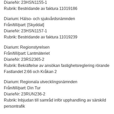
DiarieNr: 23HSN1155-1
Rubrik: Bestridande av faktura 11019186
Diarium: Hälso- och sjukvårdsnämnden
Från/till/part: [Skyddat]
DiarieNr: 23HSN1157-1
Rubrik: Bestridande av faktura 11019239
Diarium: Regionstyrelsen
Från/till/part: Lantmäteriet
DiarieNr: 23RS2365-2
Rubrik: Bekräftelse av ansökan fastighetsreglering rörande
Fastlandet 2:66 och Kråkan 2
Diarium: Regionala utvecklingsnämnden
Från/till/part: Din Tur
DiarieNr: 23RUN236-2
Rubrik: Inbjudan till samråd inför upphandling av särskild
persontrafik