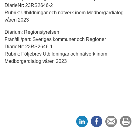
DiarieNr: 23RS2646-2
Rubrik: Utbildningar och nätverk inom Medborgardialog
våren 2023
Diarium: Regionstyrelsen
Från/till/part: Sveriges kommuner och Regioner
DiarieNr: 23RS2646-1
Rubrik: Följebrev Utbildningar och nätverk inom
Medborgardialog våren 2023
D
D
Tipsa
Sk
e
e
en
ut
l
l
vän