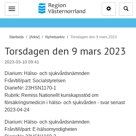
Inställninga
Sö
Meny
D
Startsida
[Arkiv]
Nyhetsarkiv
Torsdagen den 9 mars 2023
u
Torsdagen den 9 mars 2023
ä
r
2023-03-10 09:41
h
ä
Diarium: Hälso- och sjukvårdsnämnden
r
Från/till/part: Socialstyrelsen
:
DiarieNr: 23HSN1170-1
Rubrik: Remiss Nationellt kunskapsstöd om
försäkringsmedicin i hälso- och sjukvården - svar senast
2023-04-24
Diarium: Hälso- och sjukvårdsnämnden
Från/till/part: E-hälsomyndigheten