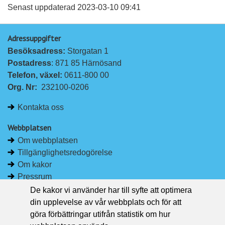
a
a
Senast uppdaterad 2023-03-10 09:41
p
p
Adressuppgifter
å
å
Besöksadress: 
Storgatan 1
L
F
Postadress
: 871 85 Härnösand
i
a
Telefon, växel: 
0611-800 00
n
c
Org. Nr:
232100-0206
k
e
e
b
Kontakta oss
d
o
I
o
Webbplatsen
n
k
Om webbplatsen
Tillgänglighetsredogörelse
Om kakor
Pressrum
De kakor vi använder har till syfte att optimera
Håll dig uppdaterad
din upplevelse av vår webbplats och för att
Följ Region Västernorrland på Facebook
göra förbättringar utifrån statistik om hur
Region Västernorrland i sociala medier