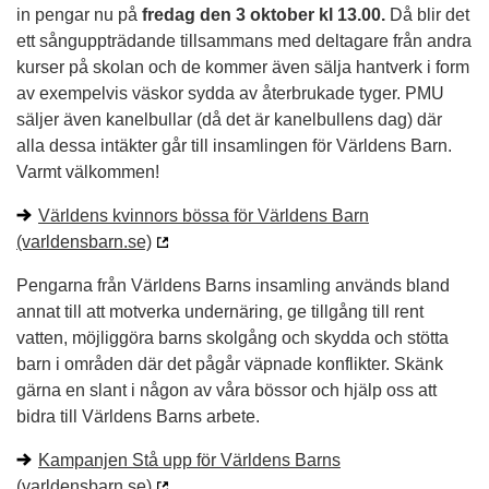
in pengar nu på
fredag den 3 oktober kl 13.00.
Då blir det
ett sånguppträdande tillsammans med deltagare från andra
kurser på skolan och de kommer även sälja hantverk i form
av exempelvis väskor sydda av återbrukade tyger. PMU
säljer även kanelbullar (då det är kanelbullens dag) där
alla dessa intäkter går till insamlingen för Världens Barn.
Varmt välkommen!
Världens kvinnors bössa för Världens Barn
(varldensbarn.se)
Pengarna från Världens Barns insamling används bland
annat till att motverka undernäring, ge tillgång till rent
vatten, möjliggöra barns skolgång och skydda och stötta
barn i områden där det pågår väpnade konflikter. Skänk
gärna en slant i någon av våra bössor och hjälp oss att
bidra till Världens Barns arbete.
Kampanjen Stå upp för Världens Barns
(varldensbarn.se)