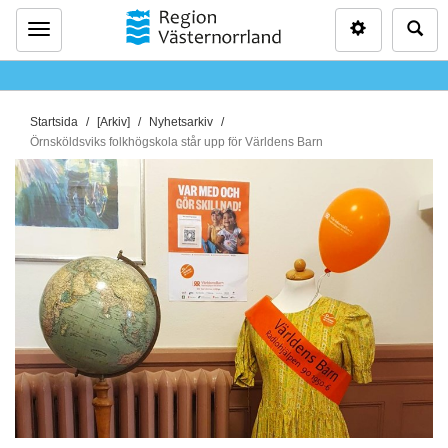
Inställninga
Sö
Meny
D
Startsida
[Arkiv]
Nyhetsarkiv
u
Örnsköldsviks folkhögskola står upp för Världens Barn
ä
r
h
ä
r
: