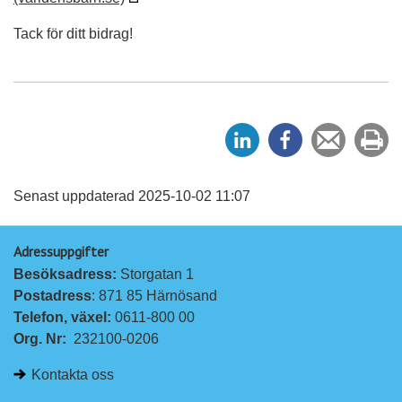
Tack för ditt bidrag!
D
D
Tipsa
Sk
e
e
en
ut
l
l
vän
a
a
Senast uppdaterad 2025-10-02 11:07
p
p
Adressuppgifter
å
å
Besöksadress: 
Storgatan 1
L
F
Postadress
: 871 85 Härnösand
i
a
Telefon, växel: 
0611-800 00
n
c
Org. Nr:
232100-0206
k
e
e
b
Kontakta oss
d
o